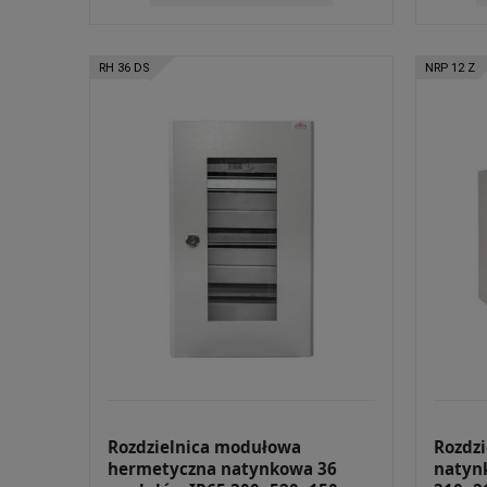
RH 36 DS
NRP 12 Z
Rozdzielnica modułowa
Rozdz
hermetyczna natynkowa 36
natyn