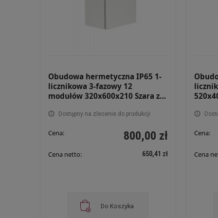
Obudowa hermetyczna IP65 1-
Obudo
licznikowa 3-fazowy 12
liczni
modułów 320x600x210 Szara z
520x4
zamkiem i szybą RH 3F12 ZSZ
RH 3F
Dostępny na zlecenie do produkcji
Dost
Cena:
Cena:
800,00 zł
650,41 zł
Cena netto:
Cena ne
Do Koszyka