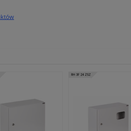
uktów
RH 3F 24 ZSZ