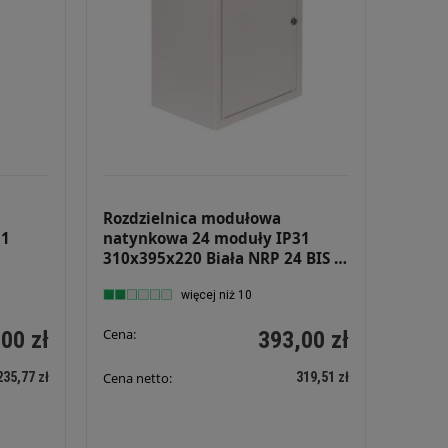
Rozdzielnica modułowa
31
natynkowa 24 moduły IP31
310x395x220 Biała NRP 24 BIS Z
ZAMKIEM
więcej niż 10
Cena:
00 zł
393,00 zł
235,77 zł
319,51 zł
Cena netto: