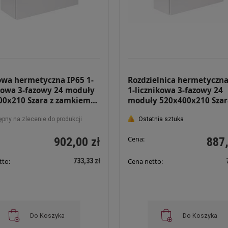
wa hermetyczna IP65 1-
Rozdzielnica hermetyczna
kowa 3-fazowy 24 moduły
1-licznikowa 3-fazowy 24
00x210 Szara z zamkiem
moduły 520x400x210 Szar
24 Z
zamkiem i szybą RH 3F24 
ępny na zlecenie do produkcji
Ostatnia sztuka
Cena:
902,00 zł
887,
733,33 zł
tto:
Cena netto:
Do Koszyka
Do Koszyka