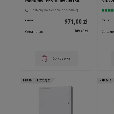
modułów IP65 300x520x150
310x26
Szara RH 36 DS Drzwi z szybą
ZAMK
Dostępny na zlecenie do produkcji
Cena:
Cena:
971,00 zł
789,43 zł
Cena netto:
Cena ne
Do Koszyka
NRPSM 144 (6X24) Z
NRP 24 Z