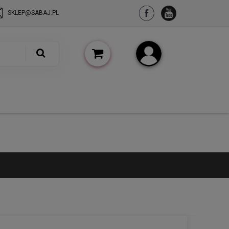
SKLEP@SABAJ.PL
(pusty)
Zarejestruj się
Zaloguj się