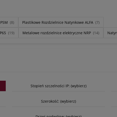
NRPSM
(8)
Plastikowe Rozdzielnice Natynkowe ALFA
(7)
IP65
(19)
Metalowe rozdzielnice elektryczne NRP
(14)
Natyn
Stopień szczelności IP: (wybierz)
Szerokość: (wybierz)
Drzwi podwójne: (wybierz)