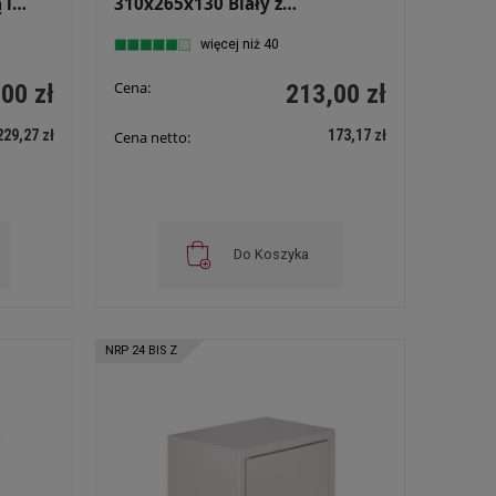
 i
310x265x130 Biały z
zatrzaskiem NRP 12
więcej niż 40
Cena:
00 zł
213,00 zł
229,27 zł
173,17 zł
Cena netto:
Do Koszyka
NRP 24 BIS Z