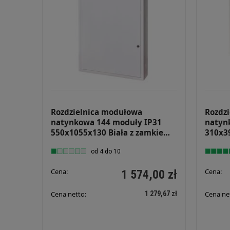
Rozdzielnica modułowa
Rozdz
natynkowa 144 moduły IP31
natyn
550x1055x130 Biała z zamkiem
310x3
NRPSM 144 6X24 Z
NRP 2
od 4 do 10
Cena:
Cena:
1 574,00 zł
1 279,67 zł
Cena netto:
Cena ne