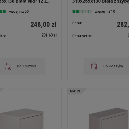
5x130 Biała NRP 12 Z
310x265x130 Biała z szybą
IEM
zamkiem NRP 12 ZSZ
więcej niż 50
więcej niż 10
Cena:
248,00 zł
282,
201,63 zł
tto:
Cena netto:
Do Koszyka
Do Koszyka
NRP 24