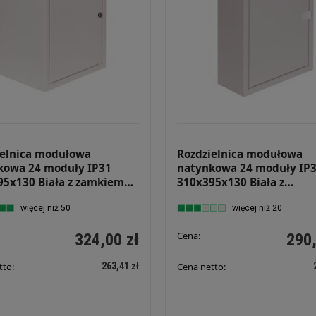
ielnica modułowa
Rozdzielnica modułowa
kowa 24 moduły IP31
natynkowa 24 moduły IP
95x130 Biała z zamkiem
310x395x130 Biała z
4 Z
zatrzaskiem NRP 24 2x12
więcej niż 50
więcej niż 20
Cena:
324,00 zł
290,
263,41 zł
tto:
Cena netto: