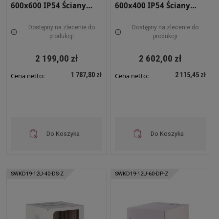
600x600 IP54 Ściany
600x400 IP54 Ściany
boczne pełne Drzwi
boczne pełne Drzwi
pełne Wewnętrzna RAL
pełne Zewnętrzna RAL
Dostępny na zlecenie do
Dostępny na zlecenie do
7035 szara SWKD19-9U-
7035 szara SWKD19-12U-
produkcji
produkcji
60-DP-W
40-DP-Z
2 199,00 zł
2 602,00 zł
1 787,80 zł
2 115,45 zł
Cena netto:
Cena netto:
Do Koszyka
Do Koszyka
SWKD19-12U-40-DS-Z
SWKD19-12U-60-DP-Z