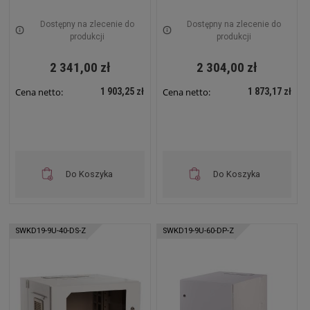
pełne Drzwi z szybą
pełne Drzwi pełne
Zewnętrzna RAL 7035
Zewnętrzna RAL 7035
Dostępny na zlecenie do
Dostępny na zlecenie do
Szara SWKD19-6U-60-DS-
Szara SWKD19-9U-40-DP-
produkcji
produkcji
Z
Z
2 341,00 zł
2 304,00 zł
1 903,25 zł
1 873,17 zł
Cena netto:
Cena netto:
Do Koszyka
Do Koszyka
SWKD19-9U-40-DS-Z
SWKD19-9U-60-DP-Z