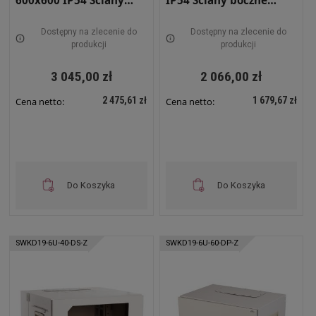
600x600 IP54 Ściany
IP54 Ściany boczne
boczne pełne Drzwi z
pełne Drzwi pełne
szybą Zewnętrzna RAL
Zewnętrzna RAL 7035
Dostępny na zlecenie do
Dostępny na zlecenie do
7035 szara SWKD19-12U-
szara SWKD19-6U-40-DP-
produkcji
produkcji
60-DS-Z
Z
3 045,00 zł
2 066,00 zł
2 475,61 zł
1 679,67 zł
Cena netto:
Cena netto:
Do Koszyka
Do Koszyka
SWKD19-6U-40-DS-Z
SWKD19-6U-60-DP-Z