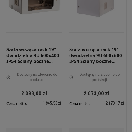
Szafa wisząca rack 19"
Szafa wisząca rack 19"
dwudzielna 9U 600x400
dwudzielna 9U 600x600
IP54 Ściany boczne
IP54 Ściany boczne
pełne Drzwi z szybą
pełne Drzwi pełne
Zewnętrzna RAL 7035
Zewnętrzna RAL 7035
Dostępny na zlecenie do
Dostępny na zlecenie do
Szara SWKD19-9U-40-DS-
szara SWKD19-9U-60-DP-
produkcji
produkcji
Z
Z
2 393,00 zł
2 673,00 zł
1 945,53 zł
2 173,17 zł
Cena netto:
Cena netto: