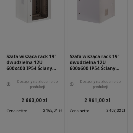
Szafa wisząca rack 19"
Szafa wisząca rack 19"
dwudzielna 12U
dwudzielna 12U
600x400 IP54 Ściany
600x600 IP54 Ściany
boczne pełne Drzwi z
boczne pełne Drzwi
szybą Zewnętrzna RAL
pełne Zewnętrzna RAL
Dostępny na zlecenie do
Dostępny na zlecenie do
7035 szara SWKD19-12U-
7035 szara SWKD19-12U-
produkcji
produkcji
40-DS-Z
60-DP-Z
2 663,00 zł
2 961,00 zł
2 165,04 zł
2 407,32 zł
Cena netto:
Cena netto: