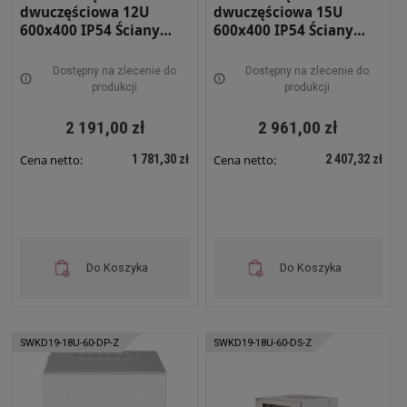
dwuczęściowa 12U
dwuczęściowa 15U
600x400 IP54 Ściany
600x400 IP54 Ściany
boczne pełne Drzwi z
boczne pełne Drzwi z
szybą Wewnętrzna RAL
szybą Zewnętrzna RAL
Dostępny na zlecenie do
Dostępny na zlecenie do
7035 szara SWKD19-12U-
7035 szara SWKD19-15U-
produkcji
produkcji
40-DS-W
40-DS-Z
2 191,00 zł
2 961,00 zł
1 781,30 zł
2 407,32 zł
Cena netto:
Cena netto:
Do Koszyka
Do Koszyka
SWKD19-18U-60-DP-Z
SWKD19-18U-60-DS-Z