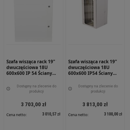
Szafa wisząca rack 19"
Szafa wisząca rack 19"
dwuczęściowa 18U
dwuczęściowa 18U
600x600 IP 54 Ściany
600x600 IP54 Ściany
boczne pełne Drzwi
boczne pełne Drzwi z
pełne Zewnętrzna RAL
szybą Zewnętrzna RAL
Dostępny na zlecenie do
Dostępny na zlecenie do
7035 szara SWKD19-18U-
7035 szara SWKD19-18U-
produkcji
produkcji
60-DP-Z
60-DS-Z
3 703,00 zł
3 813,00 zł
3 010,57 zł
3 100,00 zł
Cena netto:
Cena netto: