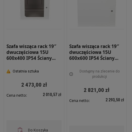
Szafa wisząca rack 19″
Szafa wisząca rack 19″
dwuczęściowa 15U
dwuczęściowa 15U
600x400 IP54 Ściany
600x600 IP54 Ściany
boczne pełne Drzwi z
boczne pełne Drzwi
szybą Wewnętrzna RAL
pełne Wewnętrzna RAL
Ostatnia sztuka
Dostępny na zlecenie do
7035 szara SWKD19-15U-
7035 szara SWKD19-15U-
produkcji
40-DS-W
60-DP-W
2 473,00 zł
2 821,00 zł
2 010,57 zł
Cena netto:
2 293,50 zł
Cena netto:
Do Koszyka