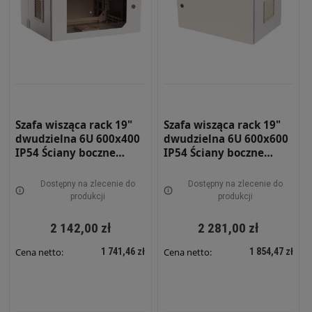
Szafa wisząca rack 19"
Szafa wisząca rack 19"
dwudzielna 6U 600x400
dwudzielna 6U 600x600
IP54 Ściany boczne
IP54 Ściany boczne
pełne Drzwi z szybą
pełne Drzwi pełne
Zewnętrzna RAL 7035
Zewnętrzna RAL 7035
Dostępny na zlecenie do
Dostępny na zlecenie do
Szara SWKD19-6U-40-DS-
Szara SWKD19-6U-60-DP-
produkcji
produkcji
Z
Z
2 142,00 zł
2 281,00 zł
1 741,46 zł
1 854,47 zł
Cena netto:
Cena netto: