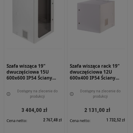
Szafa wisząca 19"
Szafa wisząca rack 19"
dwuczęściowa 15U
dwuczęściowa 12U
600x600 IP54 Ściany
600x400 IP54 Ściany
boczne pełne Drzwi z
boczne pełne Drzwi
szybą Zewnętrzna RAL
pełne Wewnętrzna RAL
Dostępny na zlecenie do
Dostępny na zlecenie do
7035 szara SWKD19-15U-
7035 szara SWKD19-12U-
produkcji
produkcji
60-DS-Z
40-DP-W
3 404,00 zł
2 131,00 zł
2 767,48 zł
1 732,52 zł
Cena netto:
Cena netto: