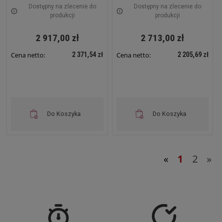
szybą Wewnętrzna RAL
pełne Wewnętrzna RAL
Dostępny na zlecenie do
Dostępny na zlecenie do
7035 szara SWKD19-15U-
7035 szara SWKD19-18U-
produkcji
produkcji
60-DS-W
40-DP-W
2 917,00 zł
2 713,00 zł
2 371,54 zł
2 205,69 zł
Cena netto:
Cena netto:
Do Koszyka
Do Koszyka
«
1
2
»