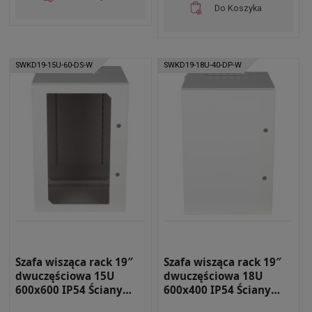
Do Koszyka
SWKD19-15U-60-DS-W
SWKD19-18U-40-DP-W
Szafa wisząca rack 19″
Szafa wisząca rack 19″
dwuczęściowa 15U
dwuczęściowa 18U
600x600 IP54 Ściany
600x400 IP54 Ściany
boczne pełne Drzwi z
boczne pełne Drzwi