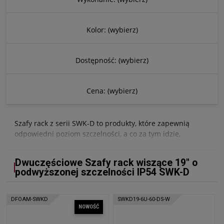
Kolor: (wybierz)
Dostępność: (wybierz)
Cena: (wybierz)
Szafy rack z serii SWK-D to produkty, które zapewnią
odpowiedni poziom szczelności, a co za tym idzie,
zabezpieczenia wszelkich zainstalowanych w nich urządzeń
sieciowych. Dzięki podwyższonej szczelności IP54, obudowy
Dwuczęściowe Szafy rack wiszące 19" o
te są wykorzystywane w miejscach, gdzie występuje duże
podwyższonej szczelności IP54 SWK-D
zapylenie oraz wysoka wilgotność.
Dzięki zastosowaniu
dwuczęściowych szaf rack
zyskujemy
ułatwiony dostęp do tylnej części urządzeń zainstalowanych
DFOAM-SWKD
SWKD19-6U-60-DS-W
NOWOŚĆ
w jej wnętrzu.