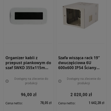
Organizer kabli z
Szafa wisząca rack 19"
przepust piankowym do
dwuczęściowa 6U
szaf SWKD 355x115mm
600x600 IP54 Ściany
DFOAM-SWKD
boczne pełne Drzwi z
szybą Wewnętrzna RAL
Dostępny na zlecenie do
Dostępny na zlecenie do
7035 szara SWKD19-6U-
produkcji
produkcji
60-DS-W
96,00 zł
2 020,00 zł
78,05 zł
1 642,28 zł
Cena netto:
Cena netto: