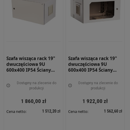
Szafa wisząca rack 19"
Szafa wisząca rack 19"
dwuczęściowa 9U
dwuczęściowa 9U
600x400 IP54 Ściany
600x400 IP54 Ściany
boczne pełne Drzwi
boczne pełne Drzwi z
pełne Wewnętrzna RAL
szybą Wewnętrzna RAL
Dostępny na zlecenie do
Dostępny na zlecenie do
7035 Szara SWKD19-9U-
7035 szara SWKD19-9U-
produkcji
produkcji
40-DP-W
40-DS-W
1 860,00 zł
1 922,00 zł
1 512,20 zł
1 562,60 zł
Cena netto:
Cena netto: