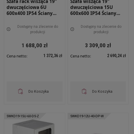
Szafa rack wisząca 19"
Szafa wisząca 19"
dwuczęściowa 6U
dwuczęściowa 15U
600x400 IP54 Ściany
600x600 IP54 Ściany
boczne pełne Drzwi z
boczne pełne Drzwi
szybą Wewnętrzna RAL
pełne Zewnętrzna RAL
Dostępny na zlecenie do
Dostępny na zlecenie do
7035 szara SWKD19-6U-
7035 szara SWKD19-15U-
produkcji
produkcji
40-DS-W
60-DP-Z
1 688,00 zł
3 309,00 zł
1 372,36 zł
2 690,24 zł
Cena netto:
Cena netto:
Do Koszyka
Do Koszyka
SWKD19-15U-60-DS-Z
SWKD19-12U-40-DP-W