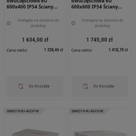
dwuczęściowa 6U
dwuczęściowa 6U
600x400 IP54 Ściany
600x600 IP54 Ściany
boczne pełne Drzwi
boczne pełne Drzwi
pełne Wewnętrzna RAL
pełne Wewnętrzna RAL
Dostępny na zlecenie do
Dostępny na zlecenie do
7035 szara SWKD19-6U-
7035 szara SWKD19-6U-
produkcji
produkcji
40-DP-W
60-DP-W
1 634,00 zł
1 745,00 zł
1 328,46 zł
1 418,70 zł
Cena netto:
Cena netto:
Do Koszyka
Do Koszyka
SWKD19-9U-40-DP-W
SWKD19-9U-40-DS-W