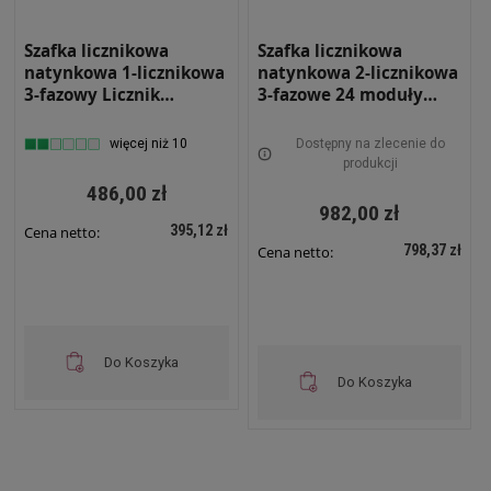
Szafka licznikowa
Szafka licznikowa
natynkowa 1-licznikowa
natynkowa 2-licznikowa
3-fazowy Licznik
3-fazowe 24 moduły
elektroniczny 12
IP31 620x580x220 Biały
modułów IP31
NRL 2L 24 Z ZAMKIEM
więcej niż 10
Dostępny na zlecenie do
310x580x130 Biała z
produkcji
zamkiem NRL 12E Z
486,00 zł
982,00 zł
395,12 zł
Cena netto:
798,37 zł
Cena netto:
Do Koszyka
Do Koszyka