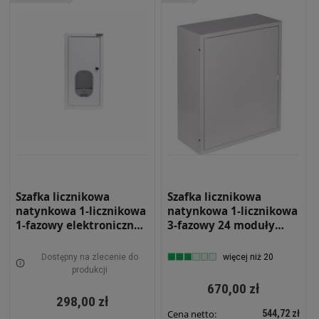
Szafka licznikowa
Szafka licznikowa
natynkowa 1-licznikowa
natynkowa 1-licznikowa
1-fazowy elektroniczny
3-fazowy 24 moduły
6 modułów IP31
IP31 490x580x220 Biała
220x430x130 Biała z
na zatrzask NRL 24
Dostępny na zlecenie do
więcej niż 20
zamkiem NRL 1F 6 WE Z
produkcji
670,00 zł
298,00 zł
544,72 zł
Cena netto: