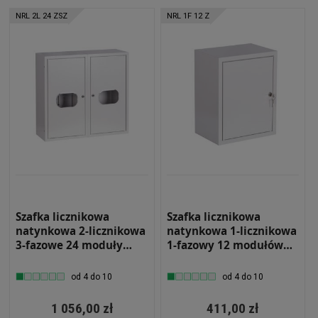
NRL 2L 24 ZSZ
NRL 1F 12 Z
Szafka licznikowa
Szafka licznikowa
natynkowa 2-licznikowa
natynkowa 1-licznikowa
3-fazowe 24 moduły
1-fazowy 12 modułów
IP31 620x580x220 Biały
IP31 310x395x220 Biała
z zamkiem i szybą NRL
z zamkiem NRL 1F 12 Z
od 4 do 10
od 4 do 10
2L 24 ZSZ
1 056,00 zł
411,00 zł