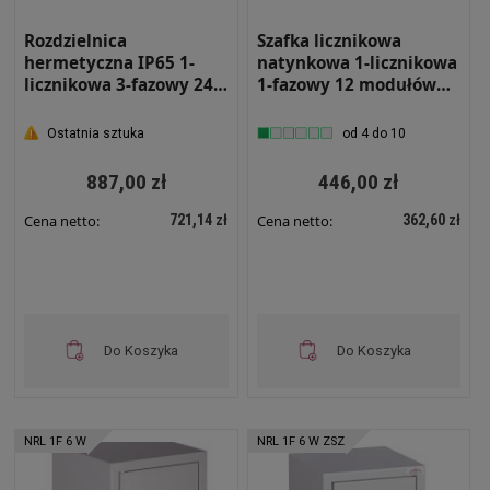
Rozdzielnica
Szafka licznikowa
hermetyczna IP65 1-
natynkowa 1-licznikowa
licznikowa 3-fazowy 24
1-fazowy 12 modułów
moduły 520x400x210
IP31 310x395x220 Biała
Szara z zamkiem i szybą
z szybą i zamkiem NRL
Ostatnia sztuka
od 4 do 10
RH 3F24 ZSZ
1F 12 ZSZ
887,00 zł
446,00 zł
721,14 zł
362,60 zł
Cena netto:
Cena netto:
Do Koszyka
Do Koszyka
NRL 1F 6 W
NRL 1F 6 W ZSZ