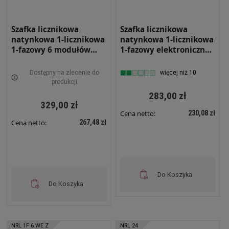
Szafka licznikowa
Szafka licznikowa
natynkowa 1-licznikowa
natynkowa 1-licznikowa
1-fazowy 6 modułów
1-fazowy elektroniczny
IP31 220x430x220 Biała
6 modułów IP31
NRL 1F 6 W Z ZAMKIEM
220x430x130 Biała na
Dostępny na zlecenie do
więcej niż 10
Zatrzask NRL 1F 6 WE
produkcji
283,00 zł
329,00 zł
230,08 zł
Cena netto:
267,48 zł
Cena netto:
Do Koszyka
Do Koszyka
NRL 1F 6 WE Z
NRL 24