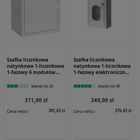
Szafka licznikowa
Szafka licznikowa
natynkowa 1-licznikowa
natynkowa 1-licznikowa
1-fazowy 6 modułów
1-fazowy elektroniczny
IP31 310x395x220 Biała
6 modułów IP31
z zatrzaskiem NRL 1F 6
220x430x130 Biała z
więcej niż 20
więcej niż 40
zamkiem i szybą NRL 1F
6 WE ZSZ
371,00 zł
340,00 zł
301,63 zł
276,42 zł
Cena netto:
Cena netto: