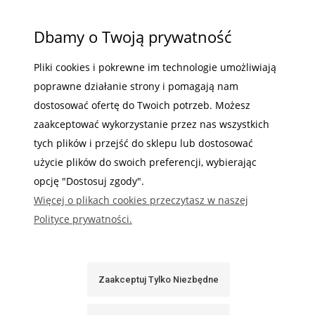
POMOC
MOJE KONTO
Dbamy o Twoją prywatność
INFORMACJE
Pliki cookies i pokrewne im technologie umożliwiają
poprawne działanie strony i pomagają nam
dostosować ofertę do Twoich potrzeb. Możesz
zaakceptować wykorzystanie przez nas wszystkich
tych plików i przejść do sklepu lub dostosować
Gdzie nas możesz znaleźć
użycie plików do swoich preferencji, wybierając
opcję "Dostosuj zgody".
Więcej o plikach cookies przeczytasz w naszej
Polityce prywatności.
Sabaj System
Zaakceptuj Tylko Niezbędne
Pokaż Pełną Wersję Strony