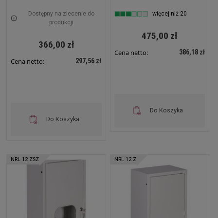
220x310x220 Z zamkiem
IP31 310x580x220 Biała
i szybą Biała NRL 1F ZSZ
na zatrzask NRL 12
Dostępny na zlecenie do
więcej niż 20
produkcji
475,00 zł
366,00 zł
386,18 zł
Cena netto:
297,56 zł
Cena netto:
Do Koszyka
Do Koszyka
NRL 12 ZSZ
NRL 12 Z