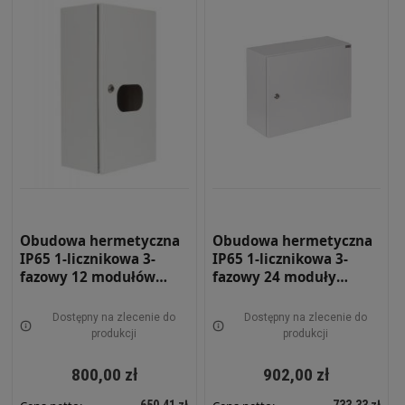
Obudowa hermetyczna
Obudowa hermetyczna
IP65 1-licznikowa 3-
IP65 1-licznikowa 3-
fazowy 12 modułów
fazowy 24 moduły
320x600x210 Szara z
520x400x210 Szara z
zamkiem i szybą RH
zamkiem RH 3F24 Z
Dostępny na zlecenie do
Dostępny na zlecenie do
3F12 ZSZ
produkcji
produkcji
800,00 zł
902,00 zł
650,41 zł
733,33 zł