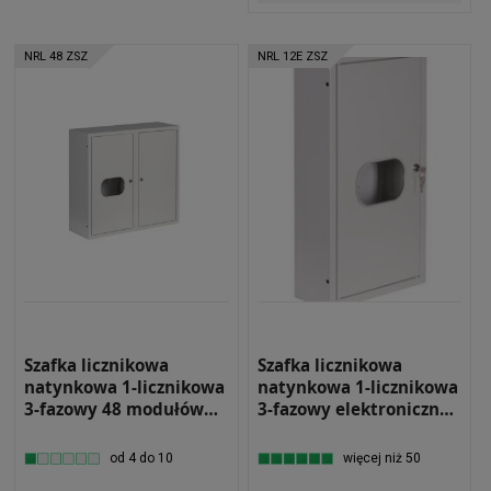
NRL 48 ZSZ
NRL 12E ZSZ
Szafka licznikowa
Szafka licznikowa
natynkowa 1-licznikowa
natynkowa 1-licznikowa
3-fazowy 48 modułów
3-fazowy elektroniczny
IP31 620x580x220 Biała
12 modułów IP31
NRL 48 Z ZAMKIEM I
310x580x130 Biała z
od 4 do 10
więcej niż 50
SZYBĄ
zamkiem i szybą NRL