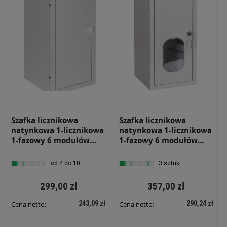
Szafka licznikowa
Szafka licznikowa
natynkowa 1-licznikowa
natynkowa 1-licznikowa
1-fazowy 6 modułów
1-fazowy 6 modułów
IP31 220x430x220 Biała
IP31 220x430x220 Biała
na zatrzask NRL 1F 6 W
z zamkiem i szybą NRL
od 4 do 10
3 sztuki
1F 6 W ZSZ Wąska
299,00 zł
357,00 zł
243,09 zł
290,24 zł
Cena netto:
Cena netto: