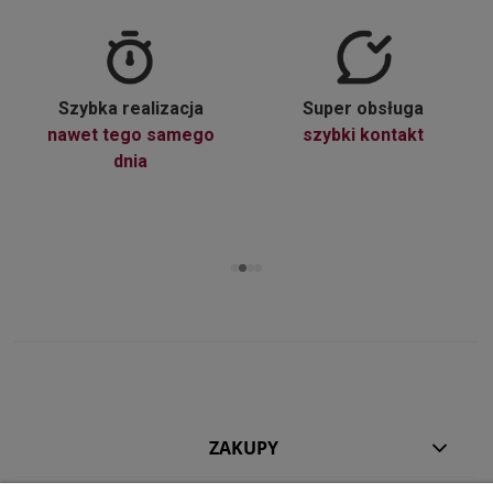
Szybka realizacja
Super obsługa
nawet tego samego
szybki kontakt
dnia
ZAKUPY