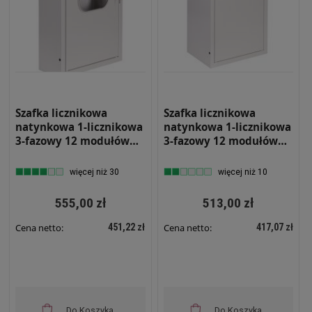
Szafka licznikowa
Szafka licznikowa
natynkowa 1-licznikowa
natynkowa 1-licznikowa
3-fazowy 12 modułów
3-fazowy 12 modułów
IP31 310x580x220 Biała
IP31 310x580x220 Biała
z zamkiem i szybą NRL
z zamkiem NRL 12 Z
więcej niż 30
więcej niż 10
12 ZSZ
555,00 zł
513,00 zł
451,22 zł
417,07 zł
Cena netto:
Cena netto:
Do Koszyka
Do Koszyka