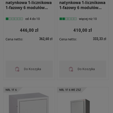
natynkowa 1-licznikowa
natynkowa 1-licznikowa
1-fazowy 6 modułów
1-fazowy 6 modułów
IP31 310x395x220 Biała
IP31 310x395x220 Biała
z zamkiem i szybą NRL
z zamkiem NRL 1F 6 Z
od 4 do 10
więcej niż 10
1F 6 ZSZ
446,00 zł
410,00 zł
362,60 zł
333,33 zł
Cena netto:
Cena netto:
Do Koszyka
Do Koszyka
NRL 1F 6
NRL 1F 6 WE ZSZ