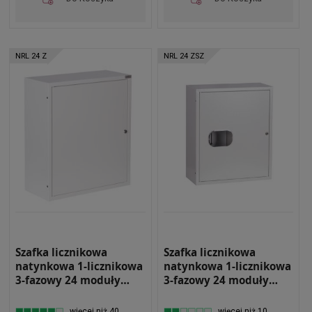
NRL 24 Z
NRL 24 ZSZ
Szafka licznikowa
Szafka licznikowa
natynkowa 1-licznikowa
natynkowa 1-licznikowa
3-fazowy 24 moduły
3-fazowy 24 moduły
IP31 490x580x220 Biała
IP31 490x580x220 Biała
NRL 24 Z ZAMKIEM
z zamkiem i szybą NRL
więcej niż 40
więcej niż 10