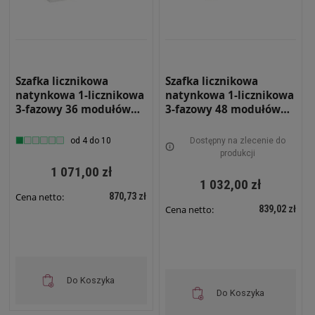
Szafka licznikowa
Szafka licznikowa
natynkowa 1-licznikowa
natynkowa 1-licznikowa
3-fazowy 36 modułów
3-fazowy 48 modułów
IP31 620x580x220 Biała
IP31 620x580x220 Biała
Z ZAMKIEM I SZYBĄ NRL
NRL 48 Z ZAMKIEM
od 4 do 10
Dostępny na zlecenie do
36 ZSZ
produkcji
1 071,00 zł
1 032,00 zł
870,73 zł
Cena netto:
839,02 zł
Cena netto:
Do Koszyka
Do Koszyka