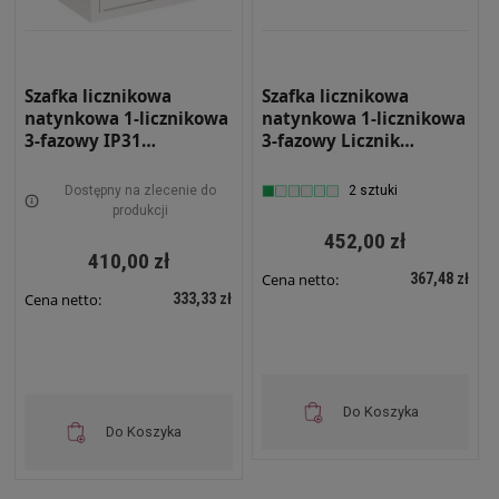
Szafka licznikowa
Szafka licznikowa
natynkowa 1-licznikowa
natynkowa 1-licznikowa
3-fazowy IP31
3-fazowy Licznik
310x395x220 Biała z
elektroniczny 12
szybą i zamkiem NRL 3F
modułów IP31
Dostępny na zlecenie do
2 sztuki
ZSZ
310x580x130 Biała na
produkcji
zatrzask NRL 12E
452,00 zł
410,00 zł
367,48 zł
Cena netto:
333,33 zł
Cena netto:
Do Koszyka
Do Koszyka