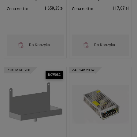
1 659,35 zł
117,07 zł
Cena netto:
Cena netto:
Do Koszyka
Do Koszyka
RS-KLM-RO-200
ZAS-24V-200W
NOWOŚĆ