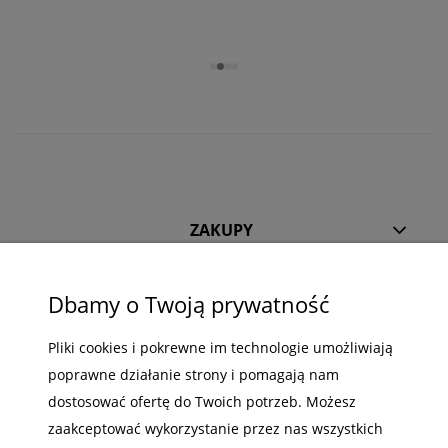
Numer telefonu:
601-198-222
ZAKUPY
POMOC
Dbamy o Twoją prywatność
MOJE KONTO
Pliki cookies i pokrewne im technologie umożliwiają
INFORMACJE
poprawne działanie strony i pomagają nam
dostosować ofertę do Twoich potrzeb. Możesz
zaakceptować wykorzystanie przez nas wszystkich