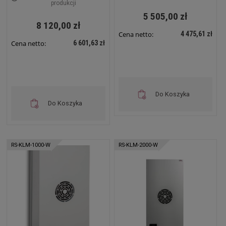
Zewnętrzny RS-KLM-
Zewnętrzny RS-KLM-
produkcji
2000-Z
750-Z
5 505,00 zł
8 120,00 zł
4 475,61 zł
Cena netto:
6 601,63 zł
Cena netto:
Do Koszyka
Do Koszyka
RS-KLM-1000-W
RS-KLM-2000-W