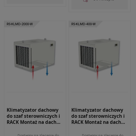
RS-KLMD-2000-W
RS-KLMD-400-W
Klimatyzator dachowy
Klimatyzator dachowy
do szaf sterowniczych i
do szaf sterowniczych i
RACK Montaż na dachu
RACK Montaż na dachu
Moc chłodnicza 2000W
Moc chłodnicza 400W
Wewnętrzny RS-KLMD-
Wewnętrzny RS-KLMD-
Dostępny na zlecenie do
Dostępny na zlecenie do