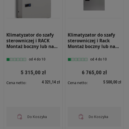
Klimatyzator do szafy
Klimatyzator do szafy
sterowniczej i RACK
sterowniczej i Rack
Montaż boczny lub na
Montaż boczny lub na
drzwiach Moc
drzwiach Moc
chłodnicza 1000W
chłodnicza 2000W
od 4 do 10
od 4 do 10
Wewnętrzny RS-KLM-
Wewnętrzny RS-KLM-
1000-W
2000-W
5 315,00 zł
6 765,00 zł
4 321,14 zł
5 500,00 zł
Cena netto:
Cena netto:
Do Koszyka
Do Koszyka