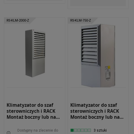
RS-KLM-2000-Z
RS-KLM-750-Z
Klimatyzator do szaf
Klimatyzator do szaf
sterowniczych i RACK
sterowniczych i RACK
Montaż boczny lub na
Montaż boczny lub na
drzwiach Moc
drzwiach Moc
chłodnicza 2000W
chłodnicza 790W
Dostępny na zlecenie do
3 sztuki