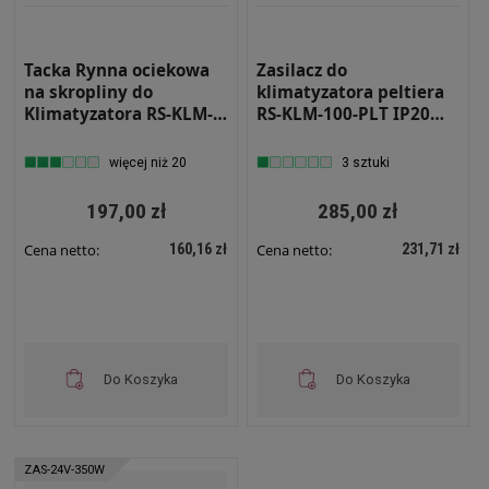
Tacka Rynna ociekowa
Zasilacz do
na skropliny do
klimatyzatora peltiera
Klimatyzatora RS-KLM-
RS-KLM-100-PLT IP20
200 Aluminium
250W
więcej niż 20
3 sztuki
197,00 zł
285,00 zł
160,16 zł
231,71 zł
Cena netto:
Cena netto:
Do Koszyka
Do Koszyka
ZAS-24V-350W