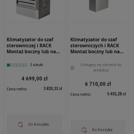
Klimatyzator do szaf
Klimatyzator do szaf
sterowniczej i RACK
sterowniczych i RACK
Montaż boczny lub na
Montaż boczny lub na
drzwiach Moc
drzwiach Moc
chłodnicza 500W
chłodnicza 1390W
2 sztuki
Dostępny na zlecenie do
Zewnętrzny RS-KLM-
Zewnętrzny RS-KLM-
produkcji
500-Z
1500-Z
4 699,00 zł
6 710,00 zł
3 820,33 zł
Cena netto:
5 455,28 zł
Cena netto:
Do Koszyka
Do Koszyka