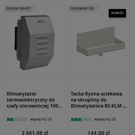
RS-KLM-100-PLT
RS-KLM-RO-100
NOWOŚĆ
Klimatyzator
Tacka Rynna ociekowa
termoelektryczny do
na skropliny do
szafy sterowniczej 100W
Klimatyzatora RS-KLM-
na ogniwach Peltiera
100 Aluminium
IP55 Wewnętrzny
więcej niż 10
więcej niż 20
Ścienny RS-KLM-100-PLT
2 041,00 zł
144,00 zł