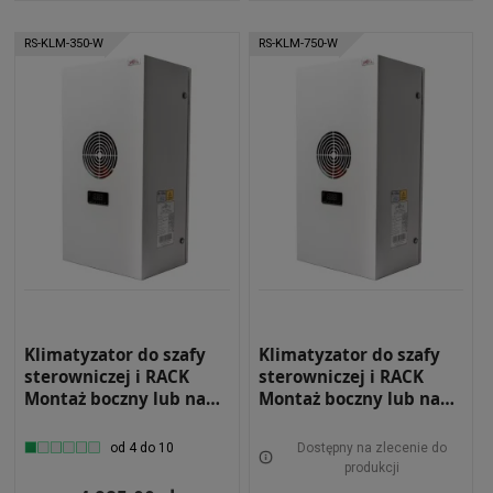
RS-KLM-350-W
RS-KLM-750-W
Klimatyzator do szafy
Klimatyzator do szafy
sterowniczej i RACK
sterowniczej i RACK
Montaż boczny lub na
Montaż boczny lub na
drzwiach Moc
drzwiach Moc
chłodnicza 350W
chłodnicza 790W
od 4 do 10
Dostępny na zlecenie do
Wewnętrzny RS-KLM-
Wewnętrzny RS-KLM-
produkcji
350-W
750-W