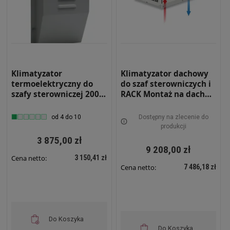
Klimatyzator
Klimatyzator dachowy
termoelektryczny do
do szaf sterowniczych i
szafy sterowniczej 200W
RACK Montaż na dachu
na ogniwach Peltiera
Moc chłodnicza 1100W
IP55 Wewnętrzny
Wewnętrzny RS-KLMD-
od 4 do 10
Dostępny na zlecenie do
Ścienny RS-KLM-200-PLT
1100-W
produkcji
3 875,00 zł
9 208,00 zł
3 150,41 zł
Cena netto:
7 486,18 zł
Cena netto:
Do Koszyka
Do Koszyka