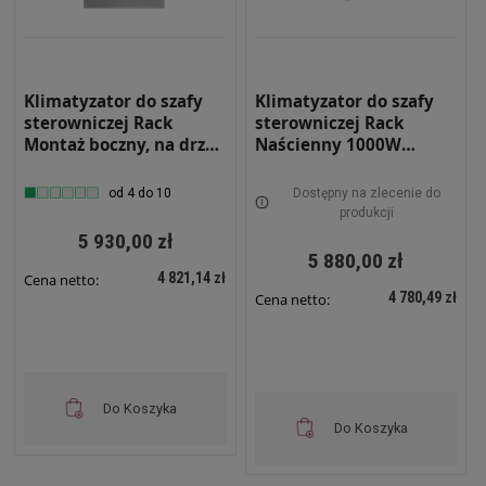
Klimatyzator do szafy
Klimatyzator do szafy
sterowniczej Rack
sterowniczej Rack
Montaż boczny, na drzwi
Naścienny 1000W
Moc chłodnicza 1390W
Zewnętrzny RS-KLM-
Wewnętrzny RS-KLM-
1000-Z
od 4 do 10
Dostępny na zlecenie do
1500-W
produkcji
5 930,00 zł
5 880,00 zł
4 821,14 zł
Cena netto:
4 780,49 zł
Cena netto:
Do Koszyka
Do Koszyka