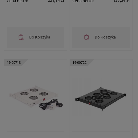
221,14 zł
277,24 zł
Cena netto:
Cena netto:
Do Koszyka
Do Koszyka
19-0071S
19-0072C