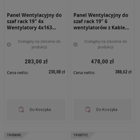
Panel Wentylacyjny do
Panel Wentylacyjny do
szaf rack 19" 4x
szaf rack 19" 6
Wentylatory 4x163
wentylatorów z Kablem
m3/h z Kablem 19-0070C
i Termostatem Czarny
19-0073C
Dostępny na zlecenie do
Dostępny na zlecenie do
produkcji
produkcji
283,00 zł
478,00 zł
230,08 zł
388,62 zł
Cena netto:
Cena netto:
Do Koszyka
Do Koszyka
19-0069C
19-0071C