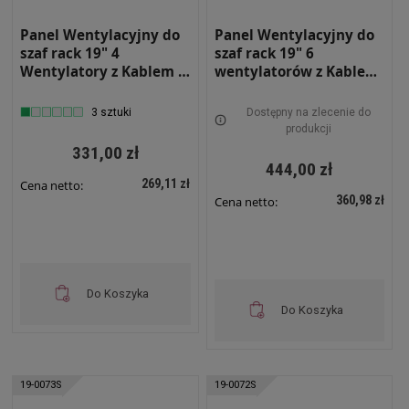
Panel Wentylacyjny do
Panel Wentylacyjny do
szaf rack 19" 4
szaf rack 19" 6
Wentylatory z Kablem i
wentylatorów z Kablem
Termostatem SZARY RAL
1.8m Czarny 19-0072C
7035 19-0071S
3 sztuki
Dostępny na zlecenie do
produkcji
331,00 zł
444,00 zł
269,11 zł
Cena netto:
360,98 zł
Cena netto:
Do Koszyka
Do Koszyka
19-0073S
19-0072S