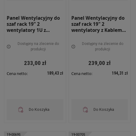
Panel Wentylacyjny do
Panel Wentylacyjny do
szaf rack 19" 2
szaf rack 19" 2
wentylatory 1U z
wentylatory z Kablem
Kablem SZARY RAL 7035
1.8m Czarny 19-0068C
19-0068S
Dostępny na zlecenie do
Dostępny na zlecenie do
produkcji
produkcji
233,00 zł
239,00 zł
189,43 zł
194,31 zł
Cena netto:
Cena netto:
Do Koszyka
Do Koszyka
19-0069S
19-0070S