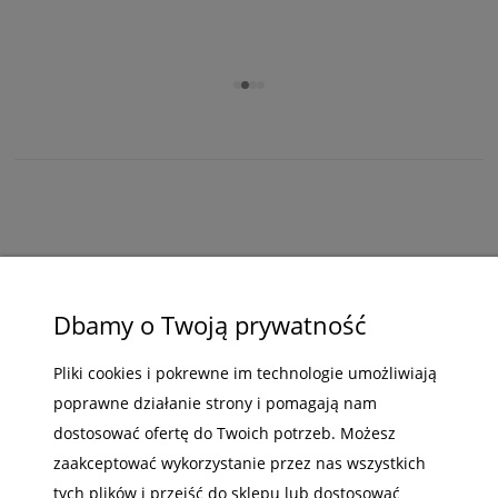
rack
, gdzie znajdziesz dodatkowe panele wentylacyjne i
wentylatory z termostatem.
Wybierz panel wentylatorów do szaf rack i zadbaj o
chłodzenie swojej infrastruktury IT.
ZAKUPY
POMOC
Dbamy o Twoją prywatność
MOJE KONTO
Pliki cookies i pokrewne im technologie umożliwiają
poprawne działanie strony i pomagają nam
INFORMACJE
dostosować ofertę do Twoich potrzeb. Możesz
zaakceptować wykorzystanie przez nas wszystkich
tych plików i przejść do sklepu lub dostosować