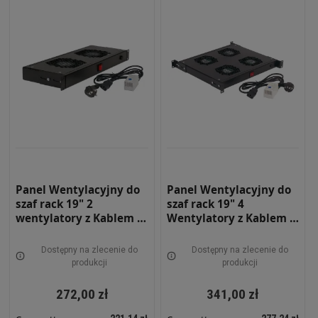
Panel Wentylacyjny do
Panel Wentylacyjny do
szaf rack 19" 2
szaf rack 19" 4
wentylatory z Kablem i
Wentylatory z Kablem i
Termostatem CZARNY
Termostatem CZARNY
RAL 9005 19-0069C
RAL 9005 Wydajność
Dostępny na zlecenie do
Dostępny na zlecenie do
4x163 m3/h 19-0071C
produkcji
produkcji
272,00 zł
341,00 zł