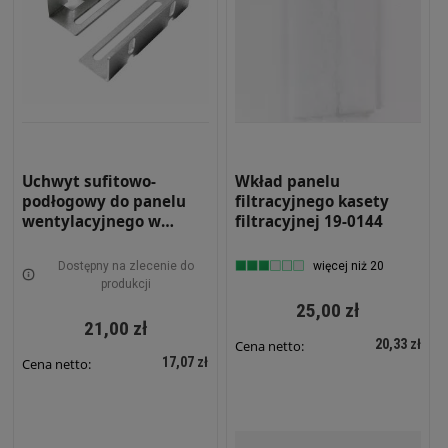
Uchwyt sufitowo-
Wkład panelu
podłogowy do panelu
filtracyjnego kasety
wentylacyjnego w
filtracyjnej 19-0144
szafach szerokich na
600mm Szary 2 sztuki
Dostępny na zlecenie do
więcej niż 20
19-0074-600
produkcji
25,00 zł
21,00 zł
20,33 zł
Cena netto:
17,07 zł
Cena netto: