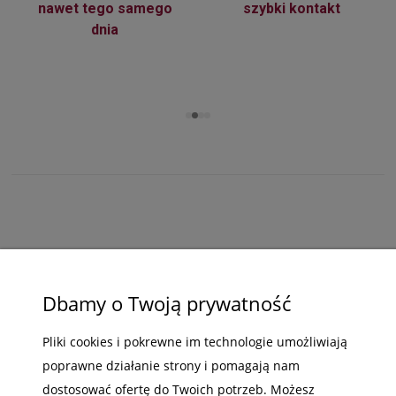
nawet tego samego
szybki kontakt
dnia
ZAKUPY
POMOC
Dbamy o Twoją prywatność
MOJE KONTO
Pliki cookies i pokrewne im technologie umożliwiają
poprawne działanie strony i pomagają nam
INFORMACJE
dostosować ofertę do Twoich potrzeb. Możesz