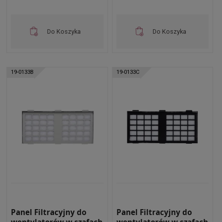
Do Koszyka
Do Koszyka
19-0133B
19-0133C
Panel Filtracyjny do
Panel Filtracyjny do
wentylatorów w szafach
wentylatorów w szafach