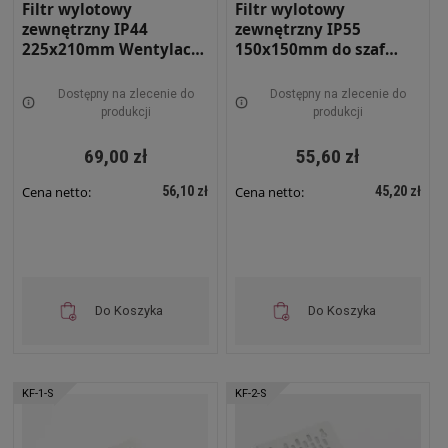
Filtr wylotowy
Filtr wylotowy
zewnętrzny IP44
zewnętrzny IP55
225x210mm Wentylacja
150x150mm do szaf
szafy sterowniczej z
sterowniczych z okapem
okapem
przeciwdeszczowym
Dostępny na zlecenie do
Dostępny na zlecenie do
przeciwdeszczowym
Sabaj RS-1500-Z
produkcji
produkcji
Sabaj RS-FW2022
69,00 zł
55,60 zł
56,10 zł
45,20 zł
Cena netto:
Cena netto:
Do Koszyka
Do Koszyka
KF-1-S
KF-2-S