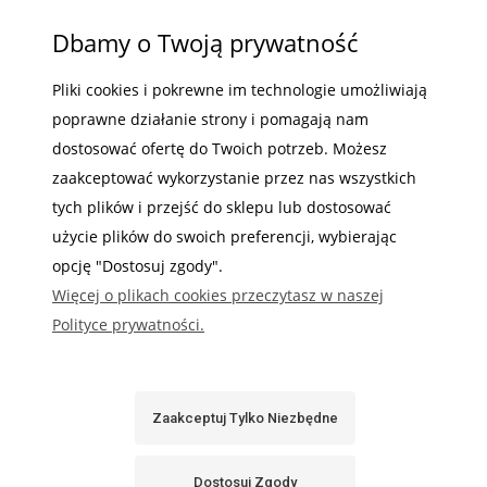
MOJE KONTO
Hermetyczna skrzynka elektryczna –
Dbamy o Twoją prywatność
wysoka jakość od polskiego producenta
INFORMACJE
Pliki cookies i pokrewne im technologie umożliwiają
poprawne działanie strony i pomagają nam
Wszystkie nasze
obudowy hermetyczne metalowe
są
projektowane i produkowane w Polsce, z zachowaniem
dostosować ofertę do Twoich potrzeb. Możesz
rygorystycznych norm jakości – potwierdzone certyfikatami
zaakceptować wykorzystanie przez nas wszystkich
CE, UL i B. Stawiamy na trwałość, bezpieczeństwo i estetykę,
Gdzie nas możesz znaleźć
tych plików i przejść do sklepu lub dostosować
dzięki czemu nasze produkty są chętnie wybierane przez
instalatorów, elektryków i projektantów systemów
użycie plików do swoich preferencji, wybierając
automatyki przemysłowej.
opcję "Dostosuj zgody".
Niezależnie, czy szukasz
obudowy hermetycznej IP65
do
Więcej o plikach cookies przeczytasz w naszej
użytku wewnętrznego, czy potrzebna Ci jest
skrzynka
Polityce prywatności.
elektryczna hermetyczna
odporna na najtrudniejsze
Sabaj System
warunki atmosferyczne – u nas znajdziesz idealne
rozwiązanie.
Zaakceptuj Tylko Niezbędne
Warianty i akcesoria do obudów
Pokaż Pełną Wersję Strony
hermetycznych
Sklep internetowy Shoper.pl
Dostosuj Zgody