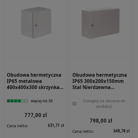
Obudowa hermetyczna
Obudowa hermetyczna
IP65 metalowa
IP65 300x200x150mm
400x400x300 skrzynka
Stal Nierdzewna
elektryczna RH 443
malowana na szaro z
płytą montażową RH-
więcej niż 30
Dostępny na zlecenie do
321-SS-7035 Szafa
produkcji
Sterownicza
777,00 zł
798,00 zł
631,71 zł
Cena netto:
648,78 zł
Cena netto: