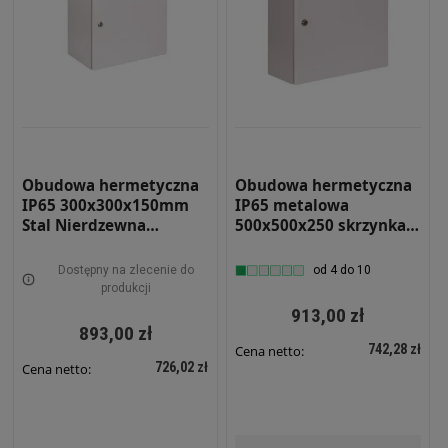
Obudowa hermetyczna
Obudowa hermetyczna
IP65 300x300x150mm
IP65 metalowa
Stal Nierdzewna
500x500x250 skrzynka
malowana na szaro z
elektryczna RH 552.5
płytą montażową RH-
Dostępny na zlecenie do
od 4 do 10
331-SS-7035 Szafa
produkcji
Sterownicza
913,00 zł
893,00 zł
742,28 zł
Cena netto:
726,02 zł
Cena netto: