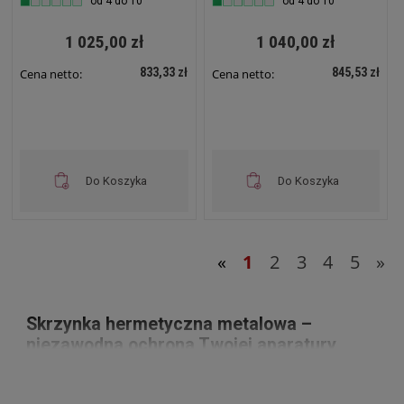
od 4 do 10
od 4 do 10
1 025,00 zł
1 040,00 zł
833,33 zł
845,53 zł
Cena netto:
Cena netto:
Do Koszyka
Do Koszyka
«
1
2
3
4
5
»
Skrzynka hermetyczna metalowa –
niezawodna ochrona Twojej aparatury
W naszej ofercie znajdziesz
skrzynki hermetyczne
metalowe
, które idealnie sprawdzą się w instalacjach