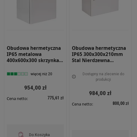
Obudowa hermetyczna
Obudowa hermetyczna
IP65 metalowa
IP65 300x300x210mm
400x600x300 skrzynka
Stal Nierdzewna
elektryczna RH 463
malowana na szaro z
płytą montażową RH-
więcej niż 20
Dostępny na zlecenie do
332-SS-7035 Szafa
produkcji
Sterownicza
954,00 zł
984,00 zł
775,61 zł
Cena netto:
800,00 zł
Cena netto:
Do Koszyka