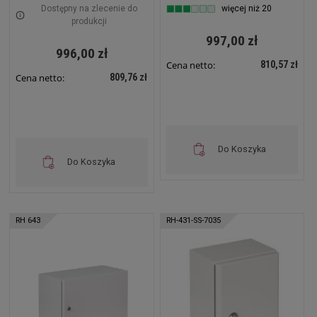
płytą montażową RH-
Dostępny na zlecenie do
więcej niż 20
341-SS-7035 Szafa
produkcji
Sterownicza
997,00 zł
996,00 zł
810,57 zł
Cena netto:
809,76 zł
Cena netto:
Do Koszyka
Do Koszyka
RH 643
RH-431-SS-7035