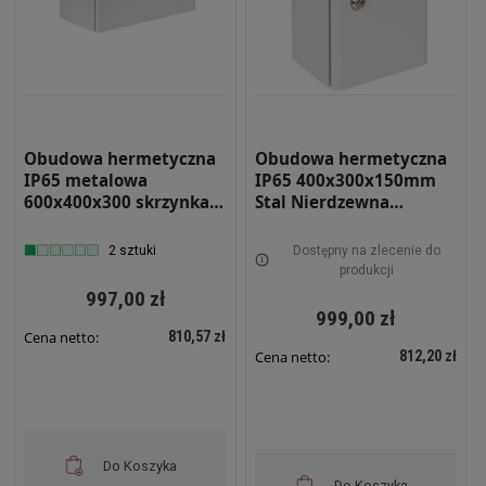
Obudowa hermetyczna
Obudowa hermetyczna
IP65 metalowa
IP65 400x300x150mm
600x400x300 skrzynka
Stal Nierdzewna
elektryczna RH 643
malowana na szaro z
płytą montażową RH-
2 sztuki
Dostępny na zlecenie do
431-SS-7035 Szafa
produkcji
Sterownicza
997,00 zł
999,00 zł
810,57 zł
Cena netto:
812,20 zł
Cena netto:
Do Koszyka
Do Koszyka