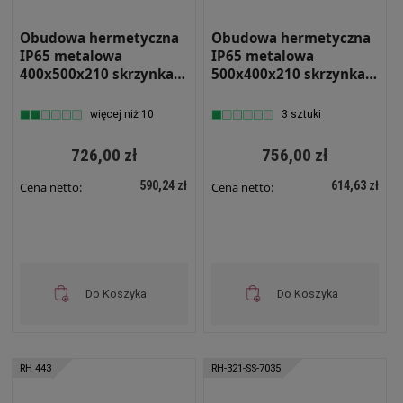
Obudowa hermetyczna
Obudowa hermetyczna
IP65 metalowa
IP65 metalowa
400x500x210 skrzynka
500x400x210 skrzynka
elektryczna RH 452
elektryczna RH 542
więcej niż 10
3 sztuki
726,00 zł
756,00 zł
590,24 zł
614,63 zł
Cena netto:
Cena netto:
Do Koszyka
Do Koszyka
RH 443
RH-321-SS-7035