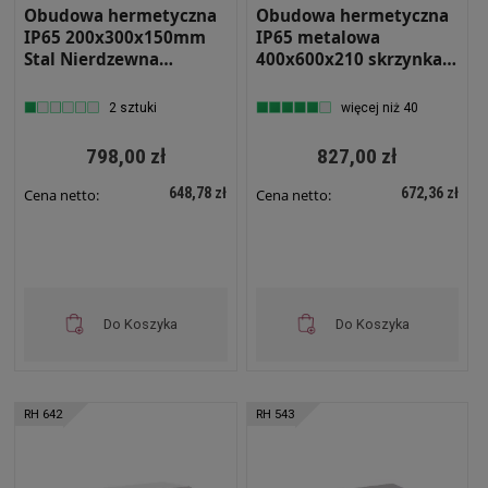
Obudowa hermetyczna
Obudowa hermetyczna
IP65 200x300x150mm
IP65 metalowa
Stal Nierdzewna
400x600x210 skrzynka
malowana na szaro z
elektryczna RH 462
płytą montażową RH-
2 sztuki
więcej niż 40
231-SS-7035 Szafa
Sterownicza
798,00 zł
827,00 zł
648,78 zł
672,36 zł
Cena netto:
Cena netto:
Do Koszyka
Do Koszyka
RH 642
RH 543