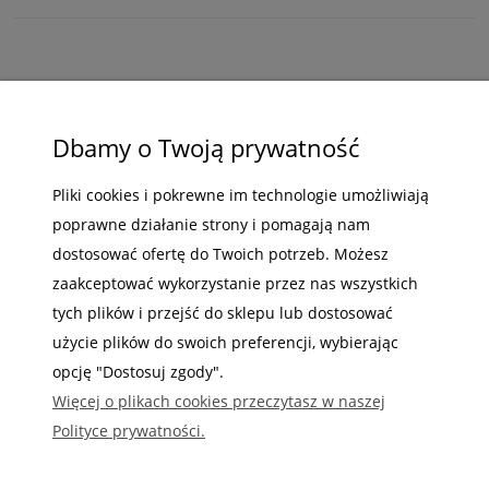
ZAKUPY
Dbamy o Twoją prywatność
POMOC
Pliki cookies i pokrewne im technologie umożliwiają
MOJE KONTO
poprawne działanie strony i pomagają nam
dostosować ofertę do Twoich potrzeb. Możesz
INFORMACJE
zaakceptować wykorzystanie przez nas wszystkich
tych plików i przejść do sklepu lub dostosować
użycie plików do swoich preferencji, wybierając
opcję "Dostosuj zgody".
Gdzie nas możesz znaleźć
Więcej o plikach cookies przeczytasz w naszej
Polityce prywatności.