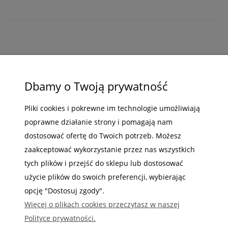
ZAKUPY
Dbamy o Twoją prywatność
POMOC
Pliki cookies i pokrewne im technologie umożliwiają
MOJE KONTO
poprawne działanie strony i pomagają nam
INFORMACJE
dostosować ofertę do Twoich potrzeb. Możesz
zaakceptować wykorzystanie przez nas wszystkich
tych plików i przejść do sklepu lub dostosować
użycie plików do swoich preferencji, wybierając
opcję "Dostosuj zgody".
Gdzie nas możesz znaleźć
Więcej o plikach cookies przeczytasz w naszej
Polityce prywatności.