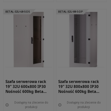
BETAL-32U-68-S-DS
BETAL-32U-88-S-DP
Szafa serwerowa rack
Szafa serwerowa rack
19" 32U 600x800 IP30
19" 32U 800x800 IP30
Nośność 600kg Beta
Nośność 600kg Beta
light DRZWI Z SZYBĄ
light DRZWI PEŁNE
SZARA BETAL-32U-68-S-
SZARA BETAL-32U-88-S-
Dostępny na zlecenie do
Dostępny na zlecenie do
DS
DP
produkcji
produkcji