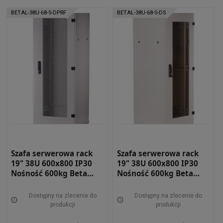
BETAL-38U-68-S-DPRF
BETAL-38U-68-S-DS
Szafa serwerowa rack
Szafa serwerowa rack
19" 38U 600x800 IP30
19" 38U 600x800 IP30
Nośność 600kg Beta
Nośność 600kg Beta
light DRZWI
light DRZWI Z SZYBĄ
PERFOROWANE SZARA
SZARA BETAL-38U-68-S-
Dostępny na zlecenie do
Dostępny na zlecenie do
BETAL-38U-68-S-DPRF
DS
produkcji
produkcji