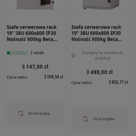
Szafa serwerowa rack
Szafa serwerowa rack
19" 38U 600x600 IP30
19" 38U 600x800 IP30
Nośność 600kg Beta
Nośność 600kg Beta
light DRZWI Z SZYBĄ
light DRZWI PEŁNE
SZARA BETAL-38U-66-S-
SZARA BETAL-38U-68-S-
2 sztuki
Dostępny na zlecenie do
DS
DP
produkcji
3 147,00 zł
3 488,00 zł
2 558,54 zł
Cena netto:
2 835,77 zł
Cena netto:
Do Koszyka
Do Koszyka