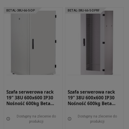
BETAL-38U-66-S-DP
BETAL-38U-66-S-DPRF
Szafa serwerowa rack
Szafa serwerowa rack
19" 38U 600x600 IP30
19" 38U 600x600 IP30
Nośność 600kg Beta
Nośność 600kg Beta
light DRZWI PEŁNE
light DRZWI
SZARA BETAL-38U-66-S-
PERFOROWANE SZARA
Dostępny na zlecenie do
Dostępny na zlecenie do
DP
BETAL-38U-66-S-DPRF
produkcji
produkcji