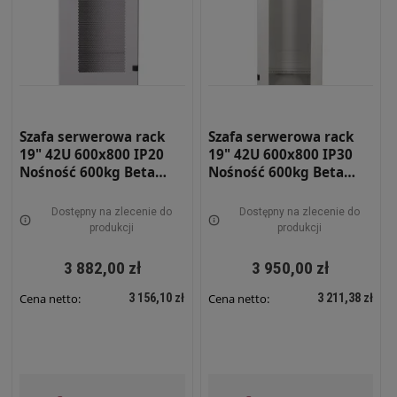
Szafa serwerowa rack
Szafa serwerowa rack
19" 42U 600x800 IP20
19" 42U 600x800 IP30
Nośność 600kg Beta
Nośność 600kg Beta
light DRZWI
light DRZWI Z SZYBĄ
PERFOROWANE SZARA
SZARA BETAL-42U-68-S-
Dostępny na zlecenie do
Dostępny na zlecenie do
BETAL-42U-68-S-DPRF
DS
produkcji
produkcji
3 882,00 zł
3 950,00 zł
3 156,10 zł
3 211,38 zł
Cena netto:
Cena netto: