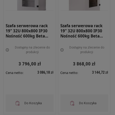
Szafa serwerowa rack
Szafa serwerowa rack
19" 32U 800x800 IP30
19" 32U 800x800 IP30
Nośność 600kg Beta
Nośność 600kg Beta
light DRZWI
light DRZWI Z SZYBĄ
PERFOROWANE SZARA
SZARA BETAL-32U-88-S-
Dostępny na zlecenie do
Dostępny na zlecenie do
BETAL-32U-88-S-DPRF
DS
produkcji
produkcji
3 796,00 zł
3 868,00 zł
3 086,18 zł
3 144,72 zł
Cena netto:
Cena netto:
Do Koszyka
Do Koszyka