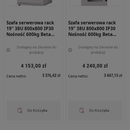
Szafa serwerowa rack
Szafa serwerowa rack
19" 38U 800x800 IP30
19" 38U 800x800 IP30
Nośność 600kg Beta
Nośność 600kg Beta
light DRZWI PEŁNE
light DRZWI
SZARA BETAL-38U-88-S-
PERFOROWANE SZARA
Dostępny na zlecenie do
Dostępny na zlecenie do
DP
BETAL-38U-88-S-DPRF
produkcji
produkcji
4 153,00 zł
4 240,00 zł
3 376,42 zł
3 447,15 zł
Cena netto:
Cena netto:
Do Koszyka
Do Koszyka