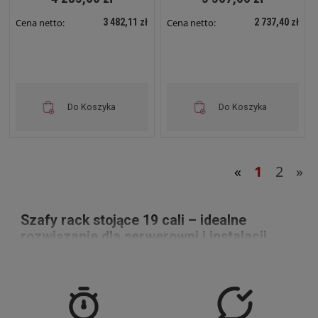
3 482,11 zł
2 737,40 zł
Cena netto:
Cena netto:
Do Koszyka
Do Koszyka
«
1
2
»
Szafy rack stojące 19 cali – idealne
rozwiązanie dla serwerowni i instalacji
teleinformatycznych
Szafy rack stojące 19" to podstawowe wyposażenie każdej
serwerowni, biura, a także instalacji przemysłowych czy
teleinformatycznych. Dzięki standaryzowanemu rozmiarowi