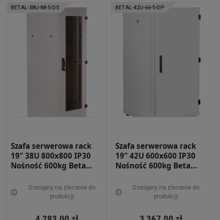
BETAL-38U-88-S-DS
BETAL-42U-66-S-DP
Szafa serwerowa rack
Szafa serwerowa rack
19" 38U 800x800 IP30
19" 42U 600x600 IP30
Nośność 600kg Beta
Nośność 600kg Beta
light DRZWI Z SZYBĄ
light DRZWI PEŁNE
SZARA BETAL-38U-88-S-
SZARA BETAL-42U-66-S-
Dostępny na zlecenie do
Dostępny na zlecenie do
DS
DP
produkcji
produkcji
4 283,00 zł
3 367,00 zł