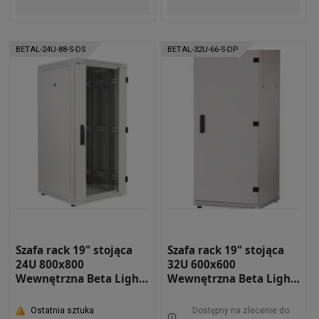
BETAL-24U-88-S-DS
BETAL-32U-66-S-DP
Szafa rack 19" stojąca
Szafa rack 19" stojąca
24U 800x800
32U 600x600
Wewnętrzna Beta Light
Wewnętrzna Beta Light
BETAL-24U-88-S-DS
BETAL-32U-66-S-DP
Ostatnia sztuka
Dostępny na zlecenie do