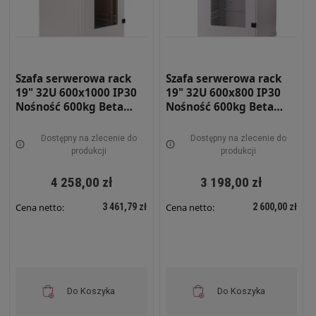
Szafa serwerowa rack
Szafa serwerowa rack
19" 32U 600x1000 IP30
19" 32U 600x800 IP30
Nośność 600kg Beta
Nośność 600kg Beta
light DRZWI Z SZYBĄ
light DRZWI
SZARA BETAL-32U-610-S-
PERFOROWANE SZARA
Dostępny na zlecenie do
Dostępny na zlecenie do
DS
BETAL-32U-68-S-DPRF
produkcji
produkcji
4 258,00 zł
3 198,00 zł
3 461,79 zł
2 600,00 zł
Cena netto:
Cena netto:
Do Koszyka
Do Koszyka