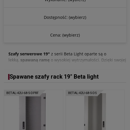
Dostępność: (wybierz)
Cena: (wybierz)
Szafy serwerowe 19"
z serii Beta Light oparte są o
lekką,
spawaną ramę
o wysokiej wytrzymałości. Dzięki swojej
unikatowej budowie, zapewniają szeroką gamę zastosowań
jako szafy teleinformatyczne. Wszystkie szafy serwerowe z
Spawane szafy rack 19" Beta light
serii Beta Light umożliwiają zamontowanie paneli
wentylacyjnych zarówno w podłodze, jak i w dachu.
Pobierz kartę katalogową:
kliknij tutaj
BETAL-42U-68-S-DPRF
BETAL-42U-68-S-DS
Masz pytania lub potrzebujesz indywidualnej oferty?
Napisz do nas na adres mailowy:
sklep@sabaj.pl