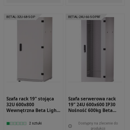
BETAL-32U-68-S-DP
BETAL-24U-66-S-DPRF
Szafa rack 19" stojąca
Szafa serwerowa rack
32U 600x800
19" 24U 600x600 IP30
Wewnętrzna Beta Light
Nośność 600kg Beta
BETAL-32U-68-S-DP
light Drzwi Perforowane
Szara BETAL-24U-66-S-
2 sztuki
Dostępny na zlecenie do
DPRF
produkcji