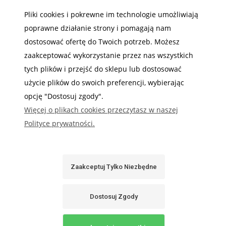
INFORMACJE
Pliki cookies i pokrewne im technologie umożliwiają
poprawne działanie strony i pomagają nam
dostosować ofertę do Twoich potrzeb. Możesz
zaakceptować wykorzystanie przez nas wszystkich
Gdzie nas możesz znaleźć
tych plików i przejść do sklepu lub dostosować
użycie plików do swoich preferencji, wybierając
opcję "Dostosuj zgody".
Więcej o plikach cookies przeczytasz w naszej
Polityce prywatności.
Sabaj System
Zaakceptuj Tylko Niezbędne
Pokaż Pełną Wersję Strony
Sklep internetowy Shoper.pl
Dostosuj Zgody