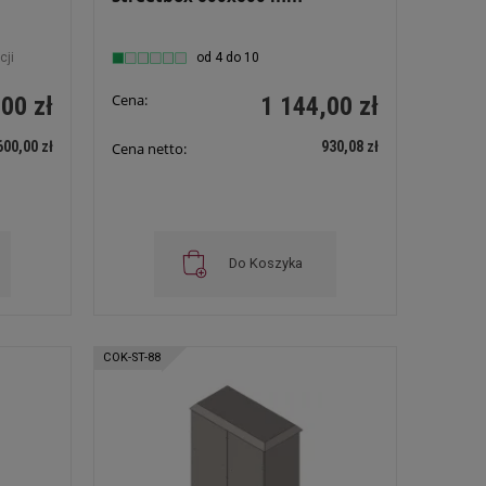
cji
od 4 do 10
Cena:
00 zł
1 144,00 zł
600,00 zł
930,08 zł
Cena netto:
Do Koszyka
COK-ST-88