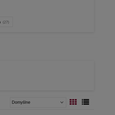
a
(27)