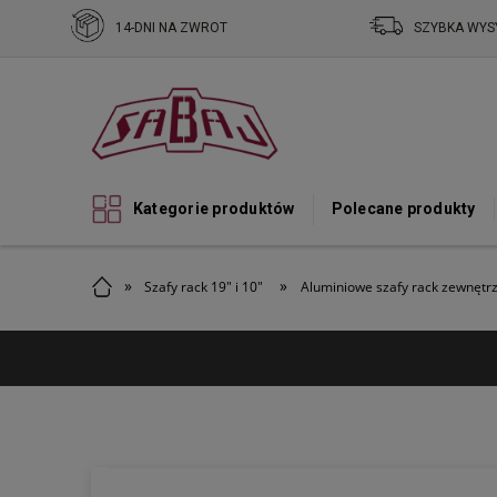
14-DNI NA ZWROT
SZYBKA WYS
Kategorie produktów
Polecane produkty
»
»
Szafy rack 19" i 10"
Aluminiowe szafy rack zewnętr