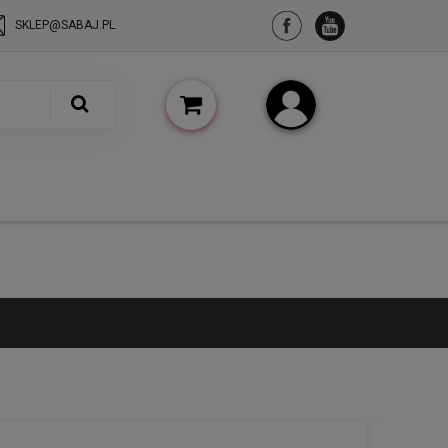
SKLEP@SABAJ.PL
(pusty)
Zarejestruj się
Zaloguj się