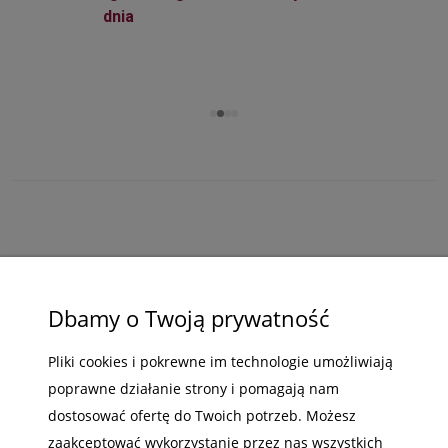
dnia
ZAKUPY
Dbamy o Twoją prywatność
POMOC
Pliki cookies i pokrewne im technologie umożliwiają
MOJE KONTO
poprawne działanie strony i pomagają nam
INFORMACJE
dostosować ofertę do Twoich potrzeb. Możesz
zaakceptować wykorzystanie przez nas wszystkich