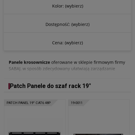
Kolor: (wybierz)
Dostępność: (wybierz)
Cena: (wybierz)
Panele krosownicze
oferowane w sklepie firmowym firmy
SABAJ, w sposób zdecydowany ułatwiają zarządzanie
architekturą sieciową. Kupując patch panele w naszym
sklepie, masz gwarancję wysokiej jakości i idealnego
Patch Panele do szaf rack 19″
dopasowanie do szaf serwerowych rack 19", dzięki czemu
unikniesz niepotrzebnych problemów przy montażu.
PATCH PANEL 19'' CAT6 48P
19-0011