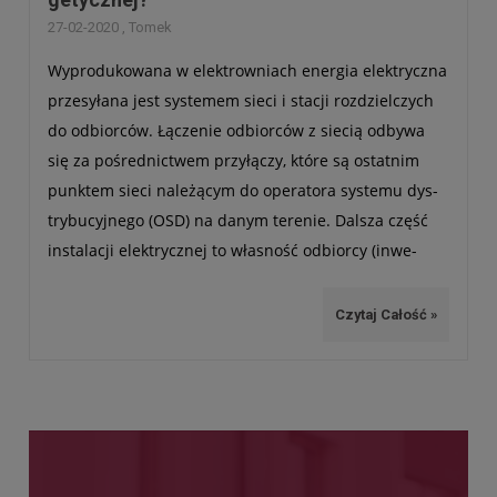
27-02-2020 , Tomek
Wypro­du­ko­wana w elek­trow­niach ener­gia elek­tryczna
prze­sy­łana jest sys­te­mem sieci i sta­cji roz­dziel­czych
do odbior­ców. Łącze­nie odbior­ców z sie­cią odbywa
się za pośred­nic­twem przy­łą­czy, które są ostat­nim
punk­tem sieci nale­żą­cym do ope­ra­tora sys­temu dys­
try­bu­cyj­nego (OSD) na danym tere­nie. Dal­sza część
insta­la­cji elek­trycz­nej to wła­sność odbiorcy (inwe­
stora).
Czytaj Całość »