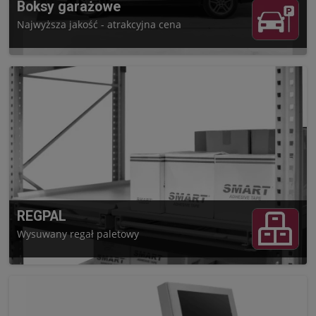
Boksy garażowe
Najwyższa jakość - atrakcyjna cena
REGPAL
Wysuwany regał paletowy