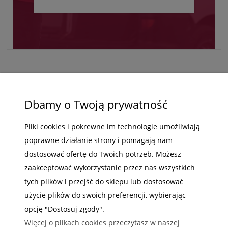
ZAKUPY
Dbamy o Twoją prywatność
POMOC
Pliki cookies i pokrewne im technologie umożliwiają
poprawne działanie strony i pomagają nam
MOJE KONTO
dostosować ofertę do Twoich potrzeb. Możesz
INFORMACJE
zaakceptować wykorzystanie przez nas wszystkich
tych plików i przejść do sklepu lub dostosować
użycie plików do swoich preferencji, wybierając
opcję "Dostosuj zgody".
Więcej o plikach cookies przeczytasz w naszej
Gdzie nas możesz znaleźć