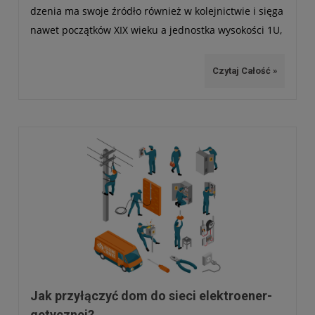
dze­nia ma swoje źró­dło rów­nież w kolej­nic­twie i sięga
nawet począt­ków XIX wieku a jed­nostka wyso­ko­ści 1U,
tak dobrze nam dziś znana, stała się stan­dar­dem bli­
sko 100 lat temu.
Czytaj Całość »
Jak przy­łą­czyć dom do sieci elek­tro­ener­
ge­tycz­nej?