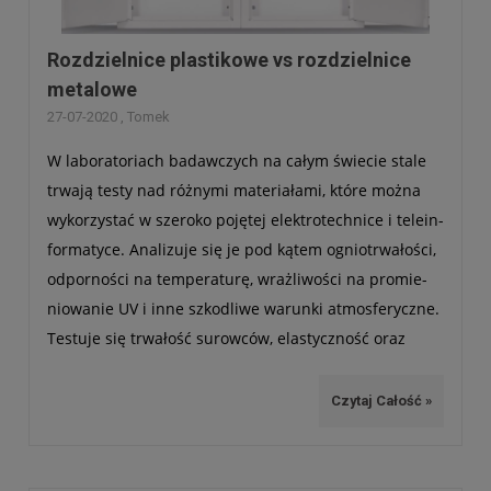
Rozdzielnice plastikowe vs rozdzielnice
metalowe
27-07-2020 , Tomek
W labo­ra­to­riach badaw­czych na całym świe­cie stale
trwają testy nad róż­nymi mate­ria­łami, które można
wyko­rzy­stać w sze­roko poję­tej elek­tro­tech­nice i tele­in­
for­ma­tyce. Ana­li­zuje się je pod kątem ognio­trwa­ło­ści,
odpor­no­ści na tem­pe­ra­turę, wraż­li­wo­ści na pro­mie­
nio­wa­nie UV i inne szko­dliwe warunki atmos­fe­ryczne.
Testuje się trwa­łość surow­ców, ela­stycz­ność oraz
wytrzy­ma­łość i inne para­me­try. Mimo to, od wielu lat
w dzie­dzi­nie stan­dar­do­wych obu­dów elek­trycz­nych
Czytaj Całość »
nie­po­dziel­nie panuje metal i two­rzywo. Która tech­no­
lo­gia jest lep­sza? Co zapew­niają roz­dziel­nice meta­
lowe, a co ich pla­sti­kowe odpo­wied­niki? Czym się kie­