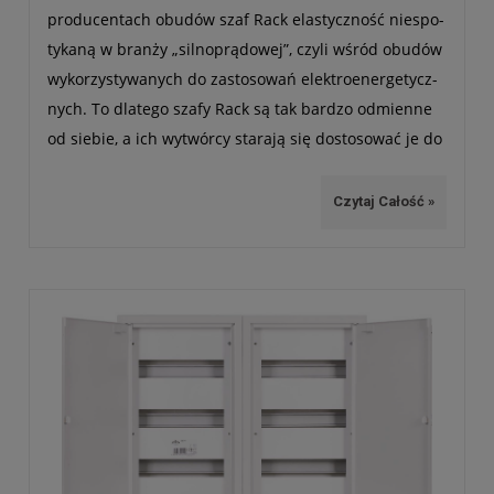
pro­du­cen­tach obu­dów szaf Rack ela­stycz­ność nie­spo­
ty­kaną w branży „sil­no­prą­do­wej”, czyli wśród obu­dów
wyko­rzy­sty­wa­nych do zasto­so­wań elek­tro­ener­ge­tycz­
nych. To dla­tego szafy Rack są tak bar­dzo odmienne
od sie­bie, a ich wytwórcy sta­rają się dosto­so­wać je do
zmie­nia­ją­cych się warun­ków pracy. W ten spo­sób
powstały m. in. dwu­sek­cyjne (dwu­dzielne) obu­dowy
Czytaj Całość »
wiszące.