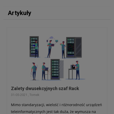
Artykuły
Zalety dwu­sek­cyj­nych szaf Rack
31-05-2021 , Tomek
Mimo stan­da­ry­za­cji, wie­lość i róż­no­rod­ność urzą­dzeń
tele­in­for­ma­tycz­nych jest tak duża, że wymu­sza na