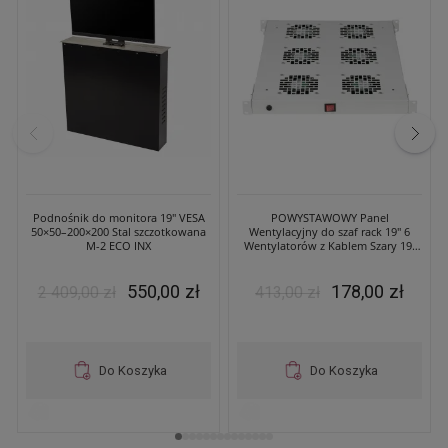
Podnośnik do monitora 19" VESA
POWYSTAWOWY Panel
50×50–200×200 Stal szczotkowana
Wentylacyjny do szaf rack 19" 6
M-2 ECO INX
Wentylatorów z Kablem Szary 19-
0072S
550,00 zł
178,00 zł
2 409,00 zł
413,00 zł
Do Koszyka
Do Koszyka