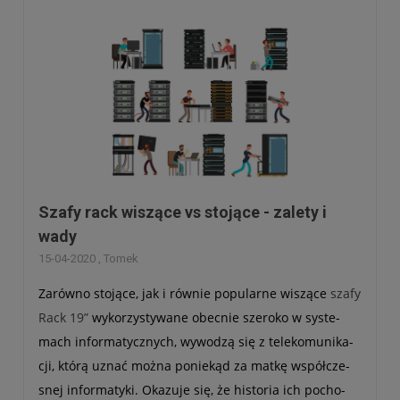
ro­wać przy wybo­rze?
Szafy rack wiszące vs stojące - zalety i
wady
15-04-2020 , Tomek
Zarówno sto­jące, jak i rów­nie popu­larne wiszące
szafy
Rack 19”
wyko­rzy­sty­wane obec­nie sze­roko w sys­te­
mach infor­ma­tycz­nych, wywo­dzą się z tele­ko­mu­ni­ka­
cji, którą uznać można ponie­kąd za matkę współ­cze­
snej infor­ma­tyki. Oka­zuje się, że histo­ria ich pocho­