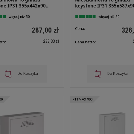
one IP31 355x442x90
keystone IP31 355x587x9
nkowa Rozdzielnica
Podtynkowa Rozdzielnica
medialna FibeRPT 38
więcej niż 50
Multimedialna FibeRPT 5
więcej niż 50
Cena:
287,00 zł
328,
233,33 zł
tto:
Cena netto:
Do Koszyka
Do Koszyka
00
FTTMAX 900