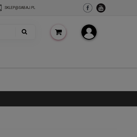
SKLEP@SABAJ.PL
(pusty)
Zarejestruj się
Zaloguj się