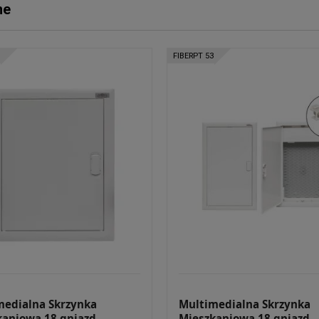
ne
FIBERPT 53
medialna Skrzynka
Multimedialna Skrzynka
kaniowa 18 gniazd
Mieszkaniowa 18 gniazd