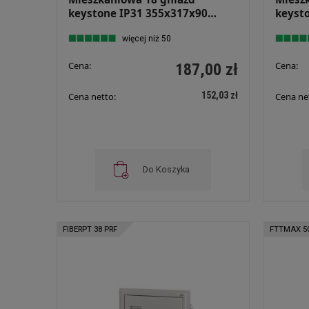
keystone IP31 355x317x90
keyst
Podtynkowa Rozdzielnica
Podty
Multimedialna FibeRPT 25
więcej niż 50
Multi
Cena:
Cena:
187,00 zł
152,03 zł
Cena netto:
Cena ne
Do Koszyka
FIBERPT 38 PRF
FTTMAX 5