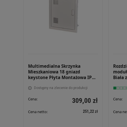
Multimedialna Skrzynka
Rozdzi
Mieszkaniowa 18 gniazd
moduł
keystone Płyta Montażowa IP31
Biała 
355x442x90 Podtynkowa
płytą
Rozdzielnica Multimedialna
Dostępny na zlecenie do produkcji
Drzwi perforowane FIBERPT 38
Cena:
Cena:
309,00 zł
PRF
251,22 zł
Cena netto:
Cena ne