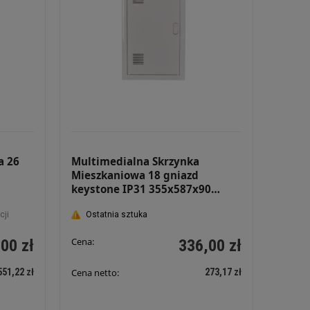
a 26
Multimedialna Skrzynka
Mieszkaniowa 18 gniazd
keystone IP31 355x587x90
ta
Podtynkowa Drzwi perforowane
cji
Rozdzielnica Multimedialna
Ostatnia sztuka
FibeRPT 53 PRF
Cena:
00 zł
336,00 zł
551,22 zł
273,17 zł
Cena netto: