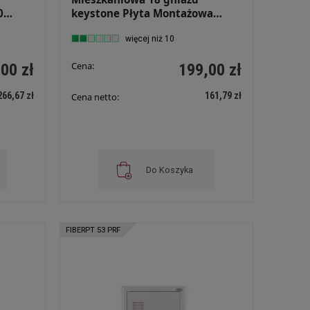
0
keystone Płyta Montażowa
355x317x90 Podtynkowa
3
Rozdzielnica Multimedialna
więcej niż 10
Drzwi Perforowane FIBERPT 25
Cena:
00 zł
199,00 zł
PRF
266,67 zł
161,79 zł
Cena netto:
Do Koszyka
FIBERPT 53 PRF