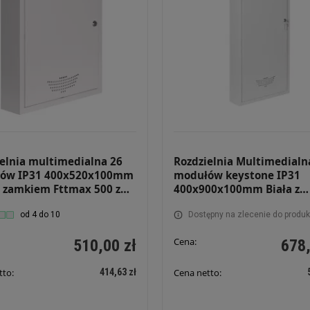
elnia multimedialna 26
Rozdzielnia Multimedialn
ów IP31 400x520x100mm
modułów keystone IP31
z zamkiem Fttmax 500 z
400x900x100mm Biała z
 montażową
zamkiem FTTMAX 900 Pły
od 4 do 10
montażowa Skrzynka
Dostępny na zlecenie do produk
mieszkaniowa
Cena:
510,00 zł
678,
414,63 zł
tto:
Cena netto: