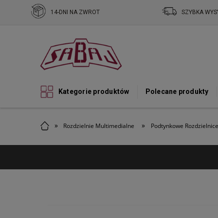
14-DNI NA ZWROT
SZYBKA WYS
Kategorie produktów
Polecane produkty
»
»
Rozdzielnie Multimedialne
Podtynkowe Rozdzielnice