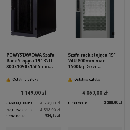
POWYSTAWOWA Szafa
Szafa rack stojąca 19"
Rack Stojąca 19" 32U
24U 800mm max.
800x1090x1565mm
1500kg Drzwi
Drzwi Perforowane
perforowane przód/tył
Serwerowa
Metalowa Szara
Ostatnia sztuka
Ostatnia sztuka
RAL7035 Serwerowa ACE
1 149,00 zł
4 059,00 zł
4 598,00 zł
3 300,00 zł
Cena netto:
Cena regularna:
4 598,00 zł
Najniższa cena:
934,15 zł
Cena netto: