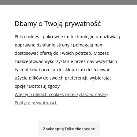
ZAKUPY
Dbamy o Twoją prywatność
POMOC
Pliki cookies i pokrewne im technologie umożliwiają
MOJE KONTO
poprawne działanie strony i pomagają nam
INFORMACJE
dostosować ofertę do Twoich potrzeb. Możesz
zaakceptować wykorzystanie przez nas wszystkich
tych plików i przejść do sklepu lub dostosować
użycie plików do swoich preferencji, wybierając
opcję "Dostosuj zgody".
Gdzie nas możesz znaleźć
Więcej o plikach cookies przeczytasz w naszej
Polityce prywatności.
Zaakceptuj Tylko Niezbędne
Sabaj System