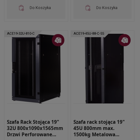
Do Koszyka
Do Koszyka
ACE19-32U-810-C
ACE19-45U-88-C-S5
Szafa Rack Stojąca 19"
Szafa rack stojąca 19"
32U 800x1090x1565mm
45U 800mm max.
Drzwi Perforowane
1500kg Metalowa