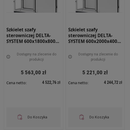
Szkielet szafy
Szkielet szafy
sterowniczej DELTA-
sterowniczej DELTA-
SYSTEM 600x1800x800
SYSTEM 600x2000x400
RAL 7035 RS-06-18-08
RAL 7035 RS-06-20-04
Dostępny na zlecenie do
Dostępny na zlecenie do
produkcji
produkcji
5 563,00 zł
5 221,00 zł
4 522,76 zł
4 244,72 zł
Cena netto:
Cena netto:
Do Koszyka
Do Koszyka