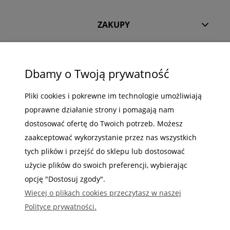
ZAKUPY
POMOC
MOJE KONTO
Dbamy o Twoją prywatność
INFORMACJE
Pliki cookies i pokrewne im technologie umożliwiają
poprawne działanie strony i pomagają nam
dostosować ofertę do Twoich potrzeb. Możesz
zaakceptować wykorzystanie przez nas wszystkich
tych plików i przejść do sklepu lub dostosować
Gdzie nas możesz znaleźć
użycie plików do swoich preferencji, wybierając
opcję "Dostosuj zgody".
Więcej o plikach cookies przeczytasz w naszej
Polityce prywatności.
Sabaj System