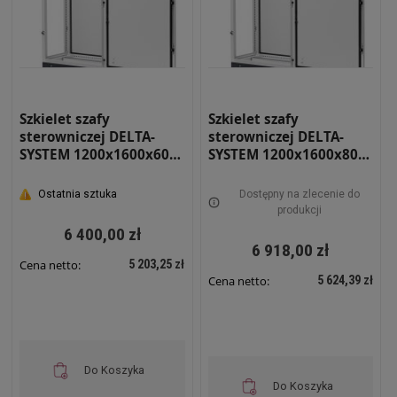
Szkielet szafy
Szkielet szafy
sterowniczej DELTA-
sterowniczej DELTA-
SYSTEM 1200x1600x600
SYSTEM 1200x1600x800
RAL 7035 RS-12-16-06
RAL 7035 RS-12-16-08
Ostatnia sztuka
Dostępny na zlecenie do
produkcji
6 400,00 zł
6 918,00 zł
5 203,25 zł
Cena netto:
5 624,39 zł
Cena netto:
Do Koszyka
Do Koszyka