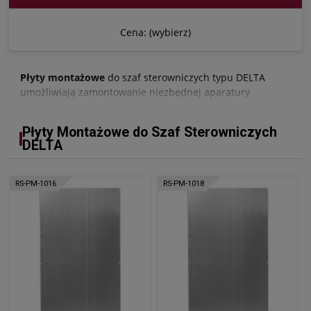
Cena: (wybierz)
Płyty montażowe
do szaf sterowniczych typu DELTA
umożliwiają zamontowanie niezbędnej aparatury
sterowniczej we wnętrzu
obudów przemysłowych
. Wszelkie
płyty montażowe wykonywane są w naszym zakładzie
Płyty Montażowe do Szaf Sterowniczych
produkcyjnym w Krakowie.
DELTA
RS-PM-1016
RS-PM-1018