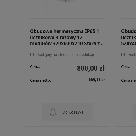
Obudowa hermetyczna IP65 1-
Obudo
licznikowa 3-fazowy 12
liczni
modułów 320x600x210 Szara z
520x4
zamkiem i szybą RH 3F12 ZSZ
RH 3F
Dostępny na zlecenie do produkcji
Dost
Cena:
Cena:
800,00 zł
650,41 zł
Cena netto:
Cena ne
Do Koszyka