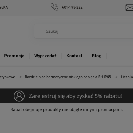
YŁKA
601-198-222
Promocje
Wyprzedaż
Kontakt
Blog
»
»
natynkowe
Rozdzielnice hermetyczne niskiego napięcia RH IP65
Liczni
Rabat obejmuje produkty nie objęte innymi promocjami.