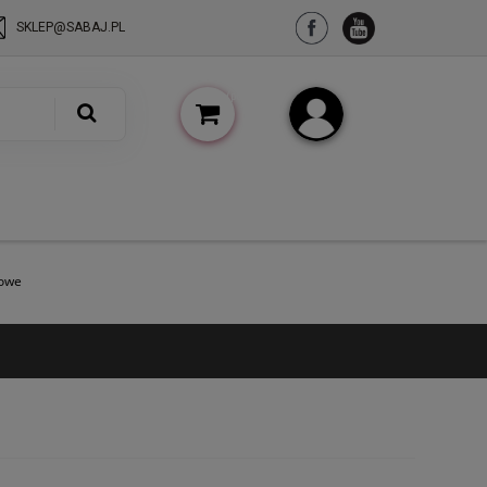
SKLEP@SABAJ.PL
(pusty)
Zarejestruj się
Zaloguj się
kowe