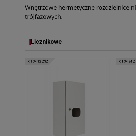
Wnętrzowe hermetyczne rozdzielnice nN
trójfazowych.
Licznikowe
RH 3F 12 ZSZ
RH 3F 24 Z