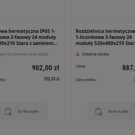
wa hermetyczna IP65 1-
Rozdzielnica hermetyczna
kowa 3-fazowy 24 moduły
1-licznikowa 3-fazowy 24
00x210 Szara z zamkiem
moduły 520x400x210 Szar
24 Z
zamkiem i szybą RH 3F24 
ępny na zlecenie do produkcji
Ostatnia sztuka
Cena:
902,00 zł
887,
733,33 zł
tto:
Cena netto:
Do Koszyka
Do Koszyka