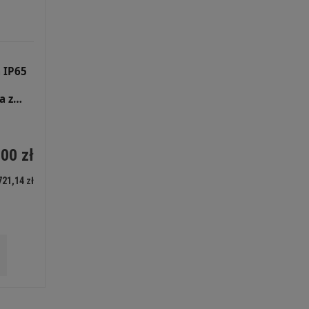
 IP65
a z
ZSZ
00 zł
721,14 zł