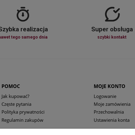
Szybka realizacja
Super obsługa
nawet tego samego dnia
szybki kontakt
POMOC
MOJE KONTO
Jak kupować?
Logowanie
Częste pytania
Moje zamówienia
Polityka prywatności
Przechowalnia
Regulamin zakupów
Ustawienia konta