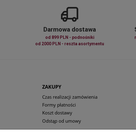
Darmowa dostawa
od 899 PLN - podnośniki
od 2000 PLN - reszta asortymentu
ZAKUPY
Czas realizacji zamówienia
Formy płatności
Koszt dostawy
Odstąp od umowy