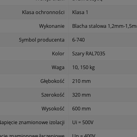
Klasa ochronności
Klasa 1
Wykonanie
Blacha stalowa 1,2mm-1,5m
Symbol producenta
6-740
Kolor
Szary RAL7035
Waga
10, 150 kg
Głębokość
210 mm
Szerokość
320 mm
Wysokość
600 mm
apięcie znamionowe izolacji
Ui = 500V
ęcie znamionowe łączeniowe
Un = 400V