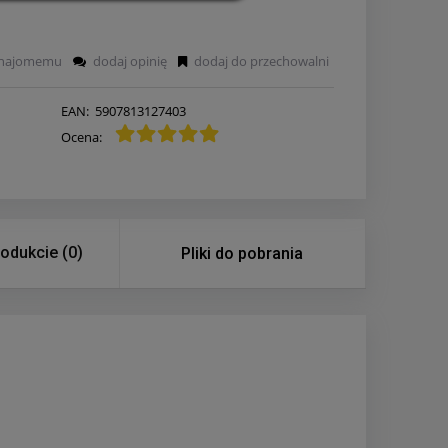
znajomemu
dodaj opinię
dodaj do przechowalni
EAN:
5907813127403
Ocena:
rodukcie (0)
Pliki do pobrania