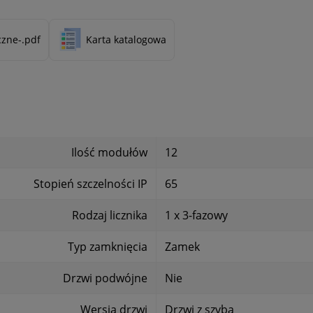
czne-.pdf
Karta katalogowa
Ilość modułów
12
Stopień szczelności IP
65
Rodzaj licznika
1 x 3-fazowy
Typ zamknięcia
Zamek
Drzwi podwójne
Nie
Wersja drzwi
Drzwi z szybą