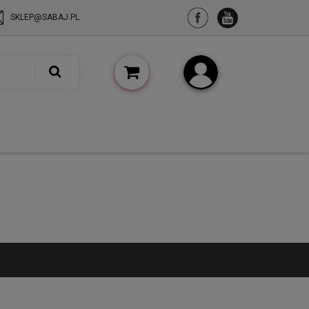
SKLEP@SABAJ.PL
(pusty)
Zarejestruj się
Zaloguj się