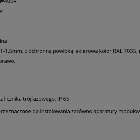
Un=400V
V
lna
 1-1,5mm, z ochronną powłoką lakierową kolor RAL 7035, 
/prawo.
icznika trójfazowego, IP 65.
eznaczone do instalowania zarówno aparatury modułowej j