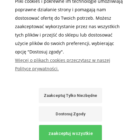
MOJE KONTO
Pliki cookies i pokrewne im technologie umożliwiają
poprawne działanie strony i pomagają nam
INFORMACJE
dostosować ofertę do Twoich potrzeb. Możesz
zaakceptować wykorzystanie przez nas wszystkich
tych plików i przejść do sklepu lub dostosować
użycie plików do swoich preferencji, wybierając
Gdzie nas możesz znaleźć
opcję "Dostosuj zgody".
Więcej o plikach cookies przeczytasz w naszej
Polityce prywatności.
Sabaj System
Zaakceptuj Tylko Niezbędne
Dostosuj Zgody
Pokaż Pełną Wersję Strony
Sklep internetowy Shoper.pl
zaakceptuj wszystkie