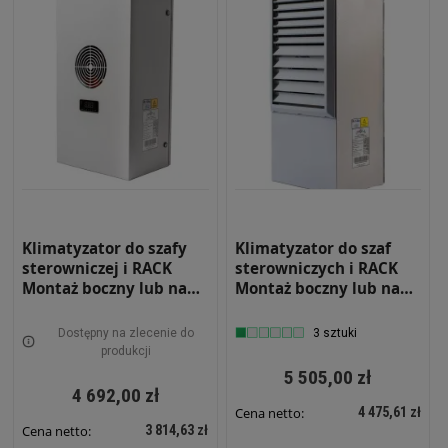
Klimatyzator do szafy
Klimatyzator do szaf
sterowniczej i RACK
sterowniczych i RACK
Montaż boczny lub na
Montaż boczny lub na
drzwiach Moc
drzwiach Moc
chłodnicza 790W
chłodnicza 790W
Dostępny na zlecenie do
3 sztuki
Wewnętrzny RS-KLM-
Zewnętrzny RS-KLM-
produkcji
750-W
750-Z
5 505,00 zł
4 692,00 zł
4 475,61 zł
Cena netto:
3 814,63 zł
Cena netto: