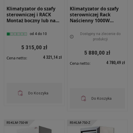
Klimatyzator do szafy
Klimatyzator do szafy
sterowniczej i RACK
sterowniczej Rack
Montaż boczny lub na
Naścienny 1000W
drzwiach Moc
Zewnętrzny RS-KLM-
chłodnicza 1000W
1000-Z
od 4 do 10
Dostępny na zlecenie do
Wewnętrzny RS-KLM-
produkcji
1000-W
5 315,00 zł
5 880,00 zł
4 321,14 zł
Cena netto:
4 780,49 zł
Cena netto:
Do Koszyka
Do Koszyka
RS-KLM-750-W
RS-KLM-750-Z