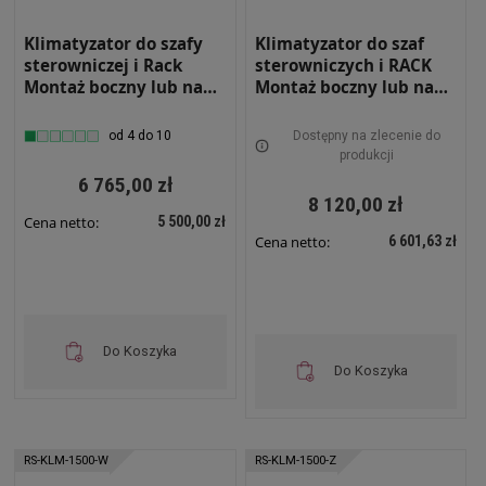
Klimatyzator do szafy
Klimatyzator do szaf
sterowniczej i Rack
sterowniczych i RACK
Montaż boczny lub na
Montaż boczny lub na
drzwiach Moc
drzwiach Moc
chłodnicza 2000W
chłodnicza 2000W
od 4 do 10
Dostępny na zlecenie do
Wewnętrzny RS-KLM-
Zewnętrzny RS-KLM-
produkcji
2000-W
2000-Z
6 765,00 zł
8 120,00 zł
5 500,00 zł
Cena netto:
6 601,63 zł
Cena netto:
Do Koszyka
Do Koszyka
RS-KLM-1500-W
RS-KLM-1500-Z