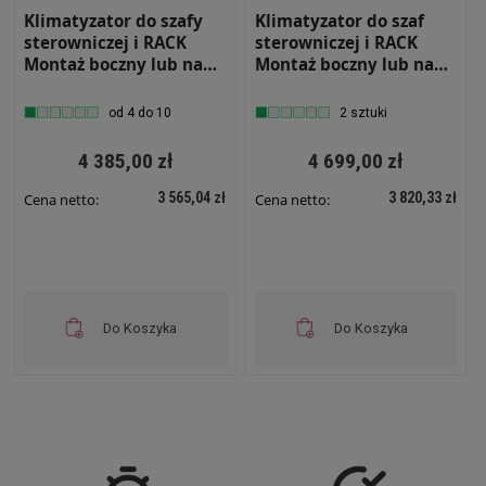
Klimatyzator do szafy
Klimatyzator do szaf
sterowniczej i RACK
sterowniczej i RACK
Montaż boczny lub na
Montaż boczny lub na
drzwiach Moc
drzwiach Moc
chłodnicza 350W
chłodnicza 500W
od 4 do 10
2 sztuki
Wewnętrzny RS-KLM-
Zewnętrzny RS-KLM-
350-W
500-Z
4 385,00 zł
4 699,00 zł
3 565,04 zł
3 820,33 zł
Cena netto:
Cena netto:
Do Koszyka
Do Koszyka