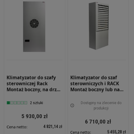
Klimatyzator do szafy
Klimatyzator do szaf
sterowniczej Rack
sterowniczych i RACK
Montaż boczny, na drzwi
Montaż boczny lub na
Moc chłodnicza 1390W
drzwiach Moc
Wewnętrzny RS-KLM-
chłodnicza 1390W
2 sztuki
Dostępny na zlecenie do
1500-W
Zewnętrzny RS-KLM-
produkcji
1500-Z
5 930,00 zł
6 710,00 zł
4 821,14 zł
Cena netto:
5 455,28 zł
Cena netto: