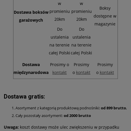
w
w
Boksy
promieniu
promieniu
Dostawa boksów
dostępne w
20km
20km
garażowych
magazynie
Do
Do
ustalenia
ustalenia
na terenie
na terenie
całej Polski
całej Polski
Dostawa
Prosimy o
Prosimy
Prosimy
międzynarodowa
kontakt
o
kontakt
o
kontakt
Dostawa gratis:
Asortyment z kategorią produktową podnośniki:
od 899 brutto
,
Cały pozostały asortyment:
od 2000 brutto
Uwaga:
koszt dostawy może ulec zwiększeniu w przypadku