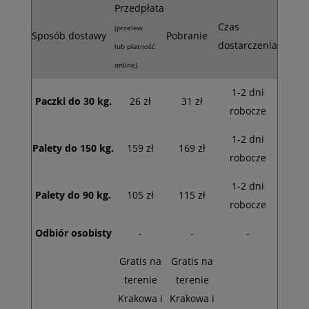
Przedpłata
Czas
(przelew
Sposób dostawy
Pobranie
dostarczenia
lub płatność
online)
1-2 dni
Paczki do 30 kg.
26 zł
31 zł
robocze
1-2 dni
Palety do 150 kg.
159 zł
169 zł
robocze
1-2 dni
Palety do 90 kg.
105 zł
115 zł
robocze
Odbiór osobisty
-
-
-
Gratis na
Gratis na
terenie
terenie
Krakowa i
Krakowa i