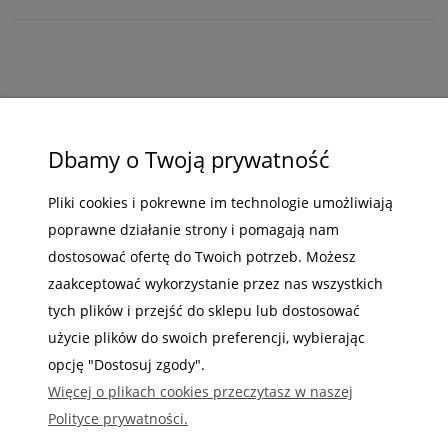
ZAKUPY
Dbamy o Twoją prywatność
POMOC
MOJE KONTO
Pliki cookies i pokrewne im technologie umożliwiają
poprawne działanie strony i pomagają nam
INFORMACJE
dostosować ofertę do Twoich potrzeb. Możesz
zaakceptować wykorzystanie przez nas wszystkich
tych plików i przejść do sklepu lub dostosować
użycie plików do swoich preferencji, wybierając
opcję "Dostosuj zgody".
Gdzie nas możesz znaleźć
Więcej o plikach cookies przeczytasz w naszej
Polityce prywatności.