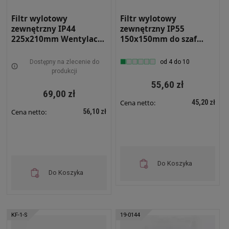
Filtr wylotowy
Filtr wylotowy
zewnętrzny IP44
zewnętrzny IP55
225x210mm Wentylacja
150x150mm do szaf
szafy sterowniczej z
sterowniczych z okapem
okapem
przeciwdeszczowym
Dostępny na zlecenie do
od 4 do 10
przeciwdeszczowym
Sabaj RS-1500-Z
produkcji
Sabaj RS-FW2022
55,60 zł
69,00 zł
45,20 zł
Cena netto:
56,10 zł
Cena netto:
Do Koszyka
Do Koszyka
KF-1-S
19-0144