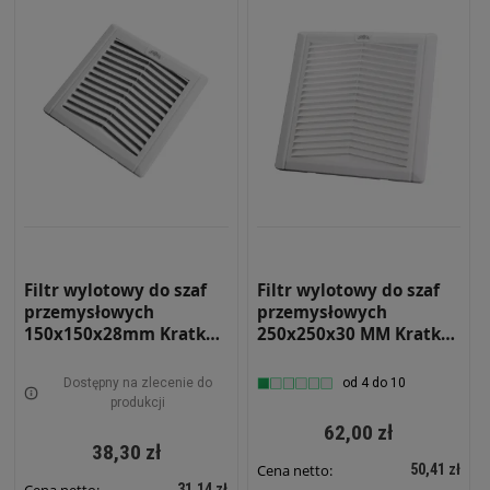
Filtr wylotowy do szaf
Filtr wylotowy do szaf
przemysłowych
przemysłowych
150x150x28mm Kratka
250x250x30 MM Kratka
Wentylacyjna RS-1500
Wentylacyjna RS-1525
Dostępny na zlecenie do
od 4 do 10
produkcji
62,00 zł
38,30 zł
50,41 zł
Cena netto:
31,14 zł