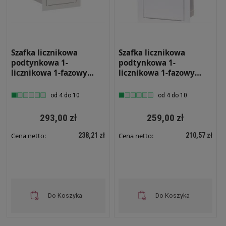
Szafka licznikowa
Szafka licznikowa
podtynkowa 1-
podtynkowa 1-
licznikowa 1-fazowy
licznikowa 1-fazowy
elektroniczny 6
Licznik Elektroniczny 6
modułów IP31
modułów IP31
od 4 do 10
od 4 do 10
180x430x120 Biała z
180x430x120 Biała z
zamkiem i szybą RL 1F
zamkiem RL 1F 6E Z
293,00 zł
259,00 zł
6E ZSZ
238,21 zł
210,57 zł
Cena netto:
Cena netto:
Do Koszyka
Do Koszyka