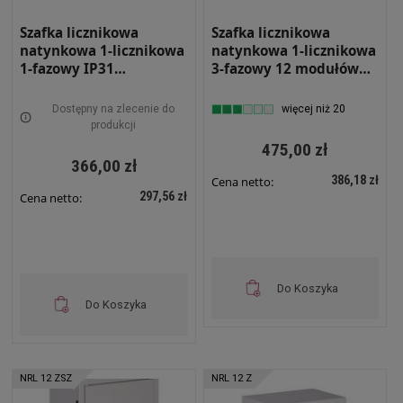
Szafka licznikowa
Szafka licznikowa
natynkowa 1-licznikowa
natynkowa 1-licznikowa
1-fazowy IP31
3-fazowy 12 modułów
220x310x220 Z zamkiem
IP31 310x580x220 Biała
i szybą Biała NRL 1F ZSZ
na zatrzask NRL 12
Dostępny na zlecenie do
więcej niż 20
produkcji
475,00 zł
366,00 zł
386,18 zł
Cena netto:
297,56 zł
Cena netto:
Do Koszyka
Do Koszyka
NRL 12 ZSZ
NRL 12 Z