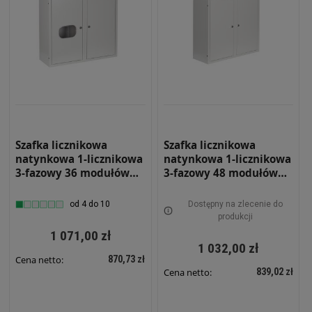
Szafka licznikowa
Szafka licznikowa
natynkowa 1-licznikowa
natynkowa 1-licznikowa
3-fazowy 36 modułów
3-fazowy 48 modułów
IP31 620x580x220 Biała
IP31 620x580x220 Biała
Z ZAMKIEM I SZYBĄ NRL
NRL 48 Z ZAMKIEM
od 4 do 10
Dostępny na zlecenie do
36 ZSZ
produkcji
1 071,00 zł
1 032,00 zł
870,73 zł
Cena netto:
839,02 zł
Cena netto: