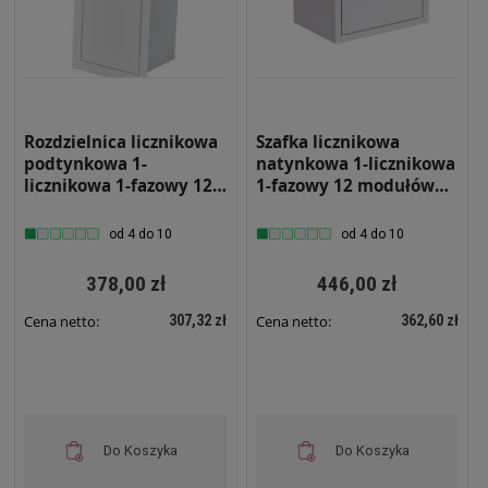
Rozdzielnica licznikowa
Szafka licznikowa
podtynkowa 1-
natynkowa 1-licznikowa
licznikowa 1-fazowy 12
1-fazowy 12 modułów
modułów IP31
IP31 310x395x220 Biała
180x540x180 Biała z RL
z szybą i zamkiem NRL
od 4 do 10
od 4 do 10
1F 12 Z ZAMKIEM
1F 12 ZSZ
378,00 zł
446,00 zł
307,32 zł
362,60 zł
Cena netto:
Cena netto:
Do Koszyka
Do Koszyka