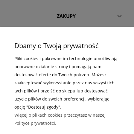
ZAKUPY
POMOC
MOJE KONTO
Dbamy o Twoją prywatność
INFORMACJE
Pliki cookies i pokrewne im technologie umożliwiają
poprawne działanie strony i pomagają nam
dostosować ofertę do Twoich potrzeb. Możesz
zaakceptować wykorzystanie przez nas wszystkich
Gdzie nas możesz znaleźć
tych plików i przejść do sklepu lub dostosować
użycie plików do swoich preferencji, wybierając
opcję "Dostosuj zgody".
Więcej o plikach cookies przeczytasz w naszej
Polityce prywatności.
Sabaj System