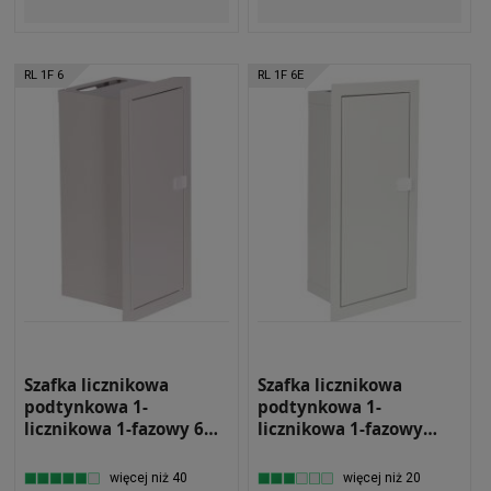
RL 1F 6
RL 1F 6E
Szafka licznikowa
Szafka licznikowa
podtynkowa 1-
podtynkowa 1-
licznikowa 1-fazowy 6
licznikowa 1-fazowy
modułów IP31
elektroniczny 6
180x430x180 Biały na
modułów IP31
więcej niż 40
więcej niż 20