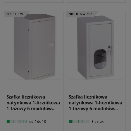
NRL 1F 6 W
NRL 1F 6 W ZSZ
Szafka licznikowa
Szafka licznikowa
natynkowa 1-licznikowa
natynkowa 1-licznikowa
1-fazowy 6 modułów
1-fazowy 6 modułów
IP31 220x430x220 Biała
IP31 220x430x220 Biała
na zatrzask NRL 1F 6 W
z zamkiem i szybą NRL
od 4 do 10
3 sztuki
1F 6 W ZSZ Wąska