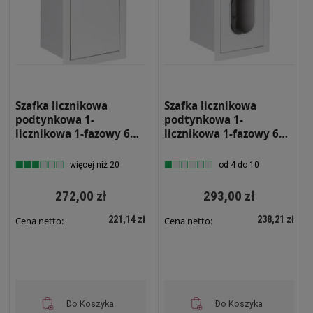
Szafka licznikowa
Szafka licznikowa
podtynkowa 1-
podtynkowa 1-
licznikowa 1-fazowy 6
licznikowa 1-fazowy 6
modułów IP31
modułów IP31
180x430x180 Biała RL 1F
180x430x180 Biała z
więcej niż 20
od 4 do 10
6 Z ZAMKIEM
zamkiem i szybą RL 1F 6
ZSZ
272,00 zł
293,00 zł
221,14 zł
238,21 zł
Cena netto:
Cena netto:
Do Koszyka
Do Koszyka