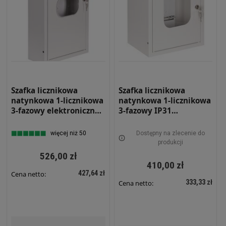
Szafka licznikowa
Szafka licznikowa
natynkowa 1-licznikowa
natynkowa 1-licznikowa
3-fazowy elektroniczny
3-fazowy IP31
12 modułów IP31
310x395x220 Biała z
310x580x130 Biała z
szybą i zamkiem NRL 3F
więcej niż 50
Dostępny na zlecenie do
zamkiem i szybą NRL
ZSZ
produkcji
12E ZSZ
526,00 zł
410,00 zł
427,64 zł
Cena netto:
333,33 zł
Cena netto: