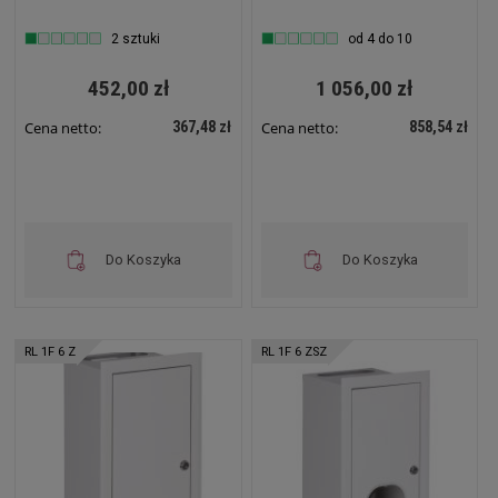
elektroniczny 12
IP31 620x580x220 Biały
modułów IP31
z zamkiem i szybą NRL
2 sztuki
od 4 do 10
310x580x130 Biała na
2L 24 ZSZ
zatrzask NRL 12E
452,00 zł
1 056,00 zł
367,48 zł
858,54 zł
Cena netto:
Cena netto:
Do Koszyka
Do Koszyka
RL 1F 6 Z
RL 1F 6 ZSZ