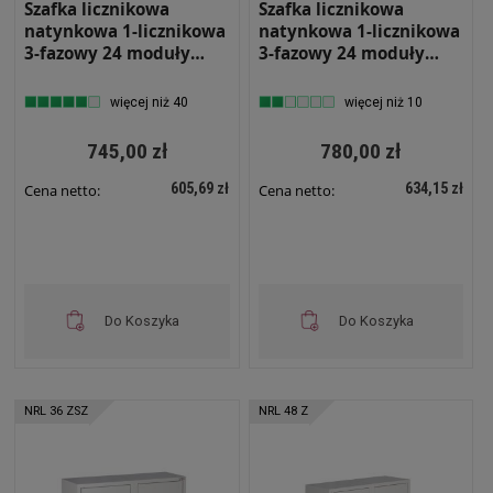
Szafka licznikowa
Szafka licznikowa
natynkowa 1-licznikowa
natynkowa 1-licznikowa
3-fazowy 24 moduły
3-fazowy 24 moduły
IP31 490x580x220 Biała
IP31 490x580x220 Biała
NRL 24 Z ZAMKIEM
z zamkiem i szybą NRL
więcej niż 40
więcej niż 10
24 ZSZ
745,00 zł
780,00 zł
605,69 zł
634,15 zł
Cena netto:
Cena netto:
Do Koszyka
Do Koszyka
NRL 36 ZSZ
NRL 48 Z