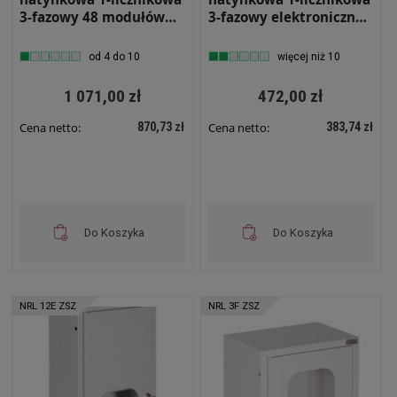
3-fazowy 48 modułów
3-fazowy elektroniczny
IP31 620x580x220 Biała
12 modułów IP31
NRL 48 Z ZAMKIEM I
270x540x120 Biała z
od 4 do 10
więcej niż 10
SZYBĄ
zamkiem i szybą RL 12E
ZSZ
1 071,00 zł
472,00 zł
870,73 zł
383,74 zł
Cena netto:
Cena netto:
Do Koszyka
Do Koszyka
NRL 12E ZSZ
NRL 3F ZSZ