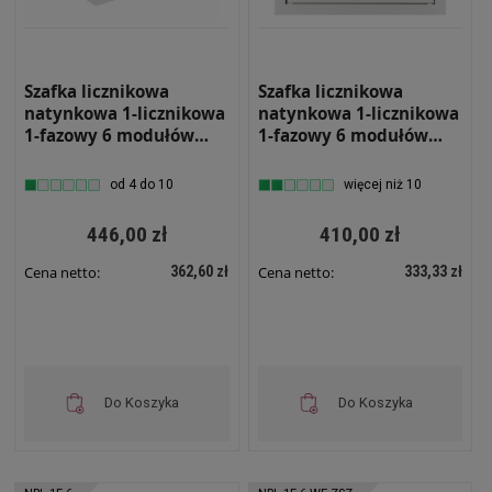
Szafka licznikowa
Szafka licznikowa
natynkowa 1-licznikowa
natynkowa 1-licznikowa
1-fazowy 6 modułów
1-fazowy 6 modułów
IP31 310x395x220 Biała
IP31 310x395x220 Biała
z zamkiem i szybą NRL
z zamkiem NRL 1F 6 Z
od 4 do 10
więcej niż 10
1F 6 ZSZ
446,00 zł
410,00 zł
362,60 zł
333,33 zł
Cena netto:
Cena netto:
Do Koszyka
Do Koszyka