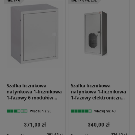
NRL 1F 6
NRL 1F 6 WE ZSZ
Szafka licznikowa
Szafka licznikowa
natynkowa 1-licznikowa
natynkowa 1-licznikowa
1-fazowy 6 modułów
1-fazowy elektroniczny
IP31 310x395x220 Biała
6 modułów IP31
z zatrzaskiem NRL 1F 6
220x430x130 Biała z
więcej niż 20
więcej niż 40
zamkiem i szybą NRL 1F
6 WE ZSZ
371,00 zł
340,00 zł
301,63 zł
276,42 zł