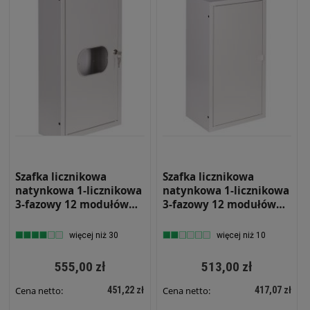
Szafka licznikowa
Szafka licznikowa
natynkowa 1-licznikowa
natynkowa 1-licznikowa
3-fazowy 12 modułów
3-fazowy 12 modułów
IP31 310x580x220 Biała
IP31 310x580x220 Biała
z zamkiem i szybą NRL
z zamkiem NRL 12 Z
więcej niż 30
więcej niż 10
12 ZSZ
555,00 zł
513,00 zł
451,22 zł
417,07 zł
Cena netto:
Cena netto: