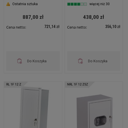
Szara z zamkiem i szybą
180x540x180 Biała z
Ostatnia sztuka
więcej niż 30
RH 3F24 ZSZ
zamkiem i szybą RL 1F
12 ZSZ
887,00 zł
438,00 zł
721,14 zł
356,10 zł
Cena netto:
Cena netto:
Do Koszyka
Do Koszyka
RL 1F 12 Z
NRL 1F 12 ZSZ