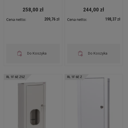
zatrzask RL 1F 6
180x430x120 Biała na
zatrzask RL 1F 6E
258,00 zł
244,00 zł
209,76 zł
198,37 zł
Cena netto:
Cena netto:
Do Koszyka
Do Koszyka
RL 1F 6E ZSZ
RL 1F 6E Z