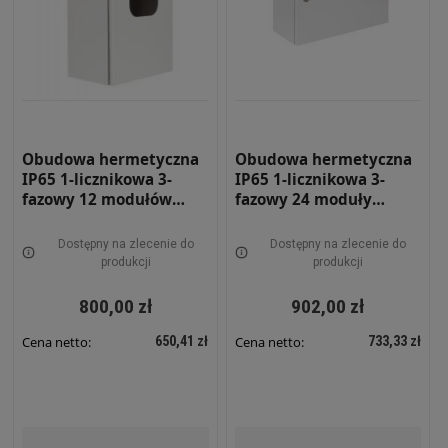
Obudowa hermetyczna
Obudowa hermetyczna
IP65 1-licznikowa 3-
IP65 1-licznikowa 3-
fazowy 12 modułów
fazowy 24 moduły
320x600x210 Szara z
520x400x210 Szara z
zamkiem i szybą RH
zamkiem RH 3F24 Z
Dostępny na zlecenie do
Dostępny na zlecenie do
3F12 ZSZ
produkcji
produkcji
800,00 zł
902,00 zł
650,41 zł
733,33 zł
Cena netto:
Cena netto: