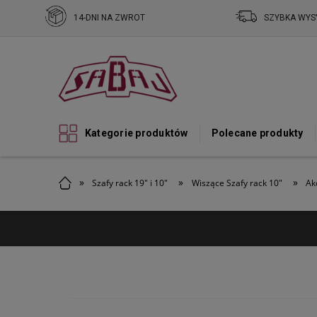
14-DNI NA ZWROT
SZYBKA WYS
Kategorie produktów
Polecane produkty
»
»
»
Szafy rack 19" i 10"
Wiszące Szafy rack 10"
Ak