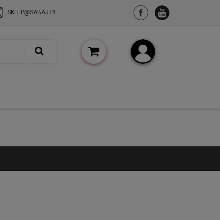
SKLEP@SABAJ.PL
(pusty)
Zarejestruj się
Zaloguj się