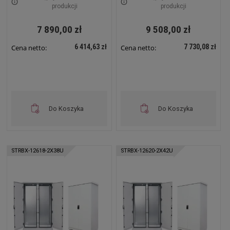
7035 STRBX-12815-
produkcji
produkcji
2x32U
7 890,00 zł
9 508,00 zł
6 414,63 zł
7 730,08 zł
Cena netto:
Cena netto:
Do Koszyka
Do Koszyka
STRBX-12618-2X38U
STRBX-12620-2X42U