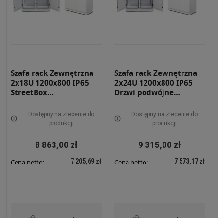
Szafa rack Zewnętrzna
Szafa rack Zewnętrzna
2x18U 1200x800 IP65
2x24U 1200x800 IP65
StreetBox
Drzwi podwójne
Dwupłaszczowa RAL
StreetBox Dwu-
7035 STRBX-1289-2x18U
płaszczowa RAL 7035
Dostępny na zlecenie do
Dostępny na zlecenie do
STRBX-12812-2x24U
produkcji
produkcji
8 863,00 zł
9 315,00 zł
7 205,69 zł
7 573,17 zł
Cena netto:
Cena netto: