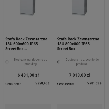
Szafa Rack Zewnętrzna
Szafa Rack Zewnętrzna
18U 600x600 IP65
18U 800x800 IP65
StreetBox
StreetBox
Dwupłaszczowa STRBX-
Dwupłaszczowa RAL
669-18U
7035 STRBX-889-18U
Dostępny na zlecenie do
Dostępny na zlecenie do
produkcji
produkcji
6 431,00 zł
7 013,00 zł
5 228,46 zł
5 701,63 zł
Cena netto:
Cena netto: