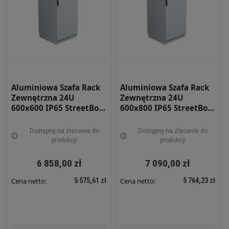
Aluminiowa Szafa Rack
Aluminiowa Szafa Rack
Zewnętrzna 24U
Zewnętrzna 24U
600x600 IP65 StreetBox
600x800 IP65 StreetBox
Dwupłaszczowa RAL
Dwu-płaszczowa RAL
7035 STRBX-6612-24U
7035 STRBX-6812-24U
Dostępny na zlecenie do
Dostępny na zlecenie do
produkcji
produkcji
6 858,00 zł
7 090,00 zł
5 575,61 zł
5 764,23 zł
Cena netto:
Cena netto: