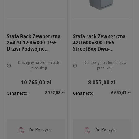
Szafa Rack Zewnętrzna
Szafa rack Zewnętrzna
2x42U 1200x800 IP65
42U 600x800 IP65
Drzwi Podwójne
StreetBox Dwu-
StreetBox Dwu-
płaszczowa RAL 7035
płaszczowa RAL 7035
STRBX-6820-42U
Dostępny na zlecenie do
Dostępny na zlecenie do
STRBX-12820-2x42U
produkcji
produkcji
10 765,00 zł
8 057,00 zł
8 752,03 zł
6 550,41 zł
Cena netto:
Cena netto:
Do Koszyka
Do Koszyka