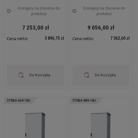
Dwu-płaszczowa RAL
IP65 1200x600mm
7035 STRBX-6618-38U
Dwupłaszczowa STRBX-
Dostępny na zlecenie do
Dostępny na zlecenie do
12612-2X24U
produkcji
produkcji
7 253,00 zł
9 056,00 zł
5 896,75 zł
7 362,60 zł
Cena netto:
Cena netto:
Do Koszyka
Do Koszyka
STRBX-669-18U
STRBX-889-18U