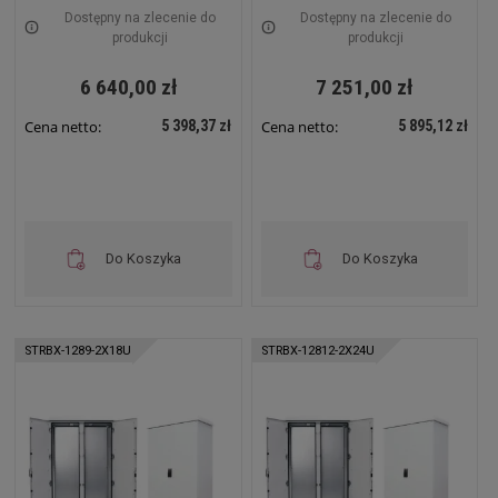
7035 STRBX-6610-21U
7035 STRBX-8810-21U
Dostępny na zlecenie do
Dostępny na zlecenie do
produkcji
produkcji
6 640,00 zł
7 251,00 zł
5 398,37 zł
5 895,12 zł
Cena netto:
Cena netto:
Do Koszyka
Do Koszyka
STRBX-1289-2X18U
STRBX-12812-2X24U