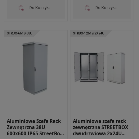
Do Koszyka
Do Koszyka
STRBX-6618-38U
STRBX-12612-2X24U
Aluminiowa Szafa Rack
Aluminiowa szafa rack
Zewnętrzna 38U
zewnętrzna STREETBOX
600x600 IP65 StreetBox
dwudrzwiowa 2x24U