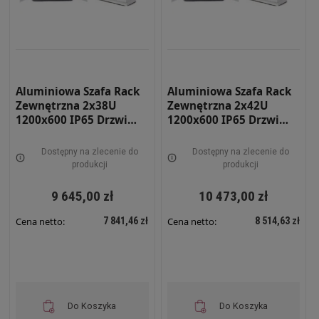
Aluminiowa Szafa Rack
Aluminiowa Szafa Rack
Zewnętrzna 2x38U
Zewnętrzna 2x42U
1200x600 IP65 Drzwi
1200x600 IP65 Drzwi
Podwójne StreetBox
Podwójne StreetBox
Dwu-płaszczowa RAL
Dwu-płaszczowa RAL
Dostępny na zlecenie do
Dostępny na zlecenie do
7035 STRBX-12618-
7035 STRBX-12620-
produkcji
produkcji
2x38U
2x42U
9 645,00 zł
10 473,00 zł
7 841,46 zł
8 514,63 zł
Cena netto:
Cena netto:
Do Koszyka
Do Koszyka