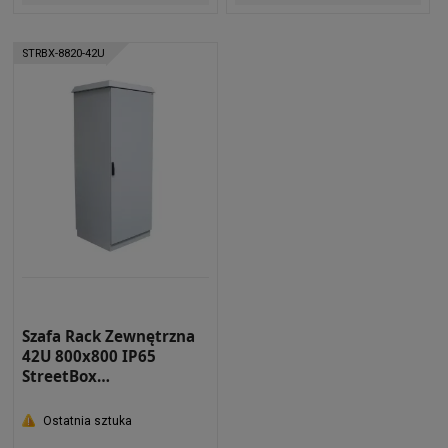
STRBX-8820-42U
Szafa Rack Zewnętrzna
42U 800x800 IP65
StreetBox
Dwupłaszczowa RAL
7035 STRBX-8820-42U
Ostatnia sztuka