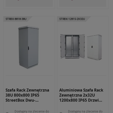
STRBX-8818-38U
STRBX-12815-2X32U
Szafa Rack Zewnętrzna
Aluminiowa Szafa Rack
38U 800x800 IP65
Zewnętrzna 2x32U
StreetBox Dwu-
1200x800 IP65 Drzwi
płaszczowa RAL 7035
Podwójne StreetBox
STRBX-8818-38U
Dwu-płaszczowa RAL
Dostępny na zlecenie do
Dostępny na zlecenie do