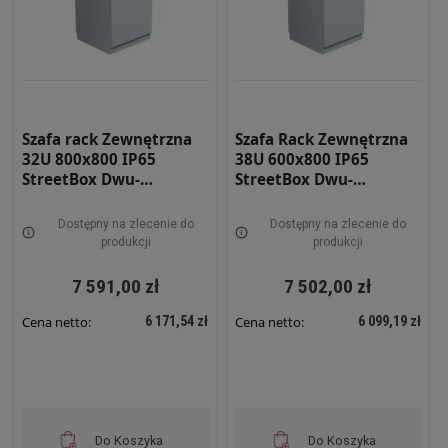
Szafa rack Zewnętrzna
Szafa Rack Zewnętrzna
32U 800x800 IP65
38U 600x800 IP65
StreetBox Dwu-
StreetBox Dwu-
płaszczowa RAL 7035
płaszczowa RAL 7035
STRBX-8815-32U
STRBX-6818-38U
Dostępny na zlecenie do
Dostępny na zlecenie do
produkcji
produkcji
7 591,00 zł
7 502,00 zł
6 171,54 zł
6 099,19 zł
Cena netto:
Cena netto:
Do Koszyka
Do Koszyka