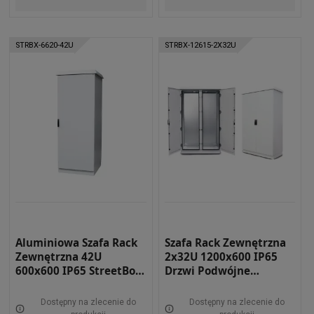
STRBX-6620-42U
STRBX-12615-2X32U
Aluminiowa Szafa Rack
Szafa Rack Zewnętrzna
Zewnętrzna 42U
2x32U 1200x600 IP65
600x600 IP65 StreetBox
Drzwi Podwójne
Dwu-płaszczowa RAL
StreetBox Dwu-
7035 STRBX-6620-42U
płaszczowa RAL 7035
Dostępny na zlecenie do
Dostępny na zlecenie do
STRBX-12615-2x32U