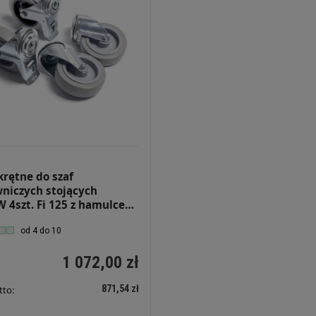
krętne do szaf
niczych stojących
 4szt. Fi 125 z hamulcem
kiej nośności 500kg
od 4 do 10
1 072,00 zł
871,54 zł
tto: