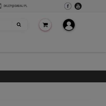
SKLEP@SABAJ.PL
(pusty)
Zarejestruj się
Zaloguj się