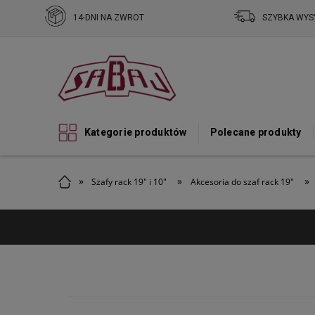
14-DNI NA ZWROT
SZYBKA WYS
Kategorie produktów
Polecane produkty
»
»
»
Szafy rack 19" i 10"
Akcesoria do szaf rack 19"