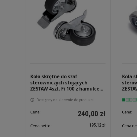
Koła skrętne do szaf
Koła s
sterowniczych stojących
sterow
ZESTAW 4szt. Fi 100 z hamulcem
ZESTAW
nośność 300kg
o wyso
Dostępny na zlecenie do produkcji
Cena:
Cena:
240,00 zł
195,12 zł
Cena netto:
Cena ne