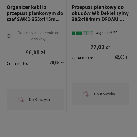
Organizer kabli z
Przepust piankowy do
przepust piankowym do
obudów WR Dekiel tylny
szaf SWKD 355x115mm
305x184mm DFOAM-
DFOAM-SWKD
WR2
Dostępny na zlecenie do
więcej niż 20
produkcji
77,00 zł
96,00 zł
62,60 zł
Cena netto:
78,05 zł
Cena netto:
Do Koszyka
Do Koszyka