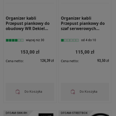
Organizer kabli
Organizer kabli
Przepust piankowy do
Przepust piankowy do
obudowy WR Dekiel
szaf serwerowych
podłogowy podwójny
(RH,WOPC) 505x150mm
400x300 mm DFOAM-
więcej niż 30
od 4 do 10
WR1
153,00 zł
115,00 zł
124,39 zł
93,50 zł
Cena netto:
Cena netto:
Do Koszyka
Do Koszyka
DFOAM-SWK-RH
DFOAM-STREETBOX