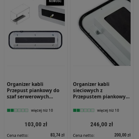
NOWOŚĆ
Organizer kabli
Organizer kabli
Przepust piankowy do
sieciowych z
szaf serwerowych
Przepustem piankowym
(SWK,RH) 345 x 155 mm
do szafy zewnętrznej
DFOAM-SWK-RH
StreetBox DFOAM
więcej niż 10
więcej niż 10
170x230 mm
103,00 zł
246,00 zł
83,74 zł
200,00 zł
Cena netto:
Cena netto: