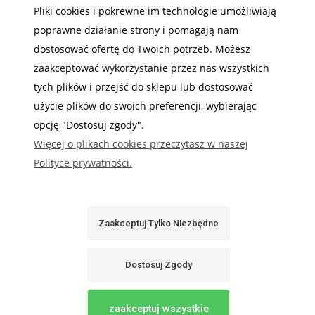
Pliki cookies i pokrewne im technologie umożliwiają
MOJE KONTO
poprawne działanie strony i pomagają nam
INFORMACJE
dostosować ofertę do Twoich potrzeb. Możesz
zaakceptować wykorzystanie przez nas wszystkich
tych plików i przejść do sklepu lub dostosować
użycie plików do swoich preferencji, wybierając
opcję "Dostosuj zgody".
Gdzie nas możesz znaleźć
Więcej o plikach cookies przeczytasz w naszej
Polityce prywatności.
Zaakceptuj Tylko Niezbędne
Sabaj System
Dostosuj Zgody
Pokaż Pełną Wersję Strony
Sklep internetowy Shoper.pl
zaakceptuj wszystkie