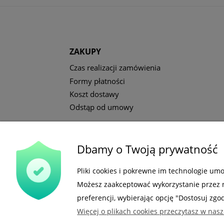
ZAKUPY
Czas realizacji zamówienia
Formy płatności
Koszt dostawy
Odstąp od umowy
Dbamy o Twoją prywatność
Gdzie nas możesz znaleźć
Pliki cookies i pokrewne im technologie um
Możesz zaakceptować wykorzystanie przez na
preferencji, wybierając opcję "Dostosuj zgo
Więcej o plikach cookies przeczytasz w nasz