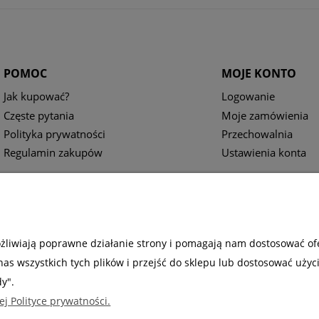
POMOC
MOJE KONTO
Jak kupować?
Logowanie
Częste pytania
Moje zamówienia
Polityka prywatności
Przechowalnia
Regulamin zakupów
Ustawienia konta
ożliwiają poprawne działanie strony i pomagają nam dostosować of
s wszystkich tych plików i przejść do sklepu lub dostosować użyc
dy".
ej Polityce prywatności.