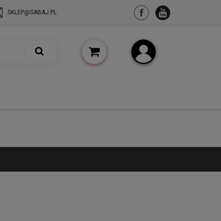
SKLEP@SABAJ.PL
(pusty)
Zarejestruj się
Zaloguj się