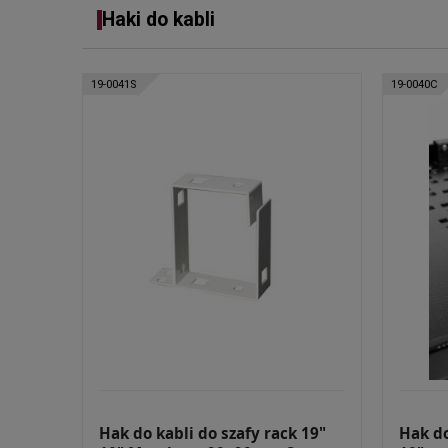
Haki do kabli
19-0041S
19-0040C
Hak do kabli do szafy rack 19"
Hak do