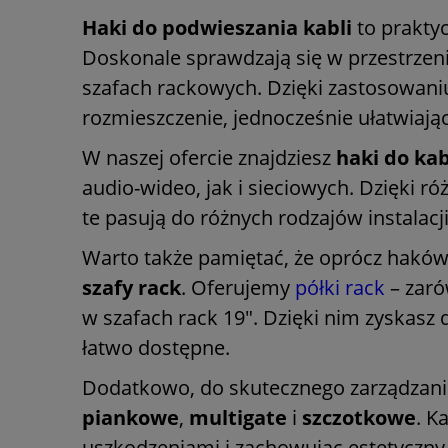
Haki do podwieszania kabli
to prakty
Doskonale sprawdzają się w przestrzeni
szafach rackowych. Dzięki zastosowani
rozmieszczenie, jednocześnie ułatwiając
W naszej ofercie znajdziesz
haki do kab
audio-wideo, jak i sieciowych. Dzięki
te pasują do różnych rodzajów instalac
Warto także pamiętać, że oprócz haków 
szafy rack
. Oferujemy
półki rack
– zar
w szafach rack 19". Dzięki nim zyskas
łatwo dostępne.
Dodatkowo, do skutecznego zarządzania
piankowe
,
multigate
i
szczotkowe
. K
uszkodzeniami i zachowując estetyczny w