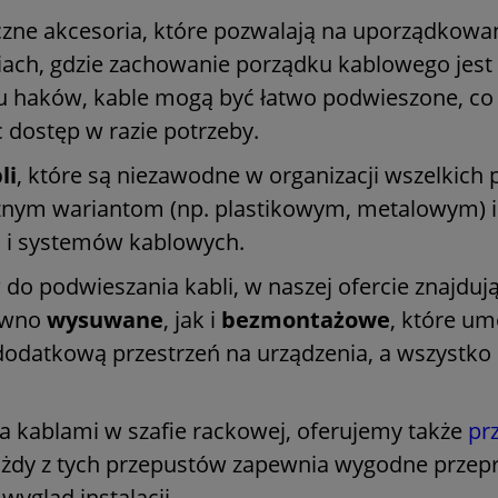
czne akcesoria, które pozwalają na uporządkowa
ach, gdzie zachowanie porządku kablowego jest 
u haków, kable mogą być łatwo podwieszone, co u
 dostęp w razie potrzeby.
li
, które są niezawodne w organizacji wszelki
 różnym wariantom (np. plastikowym, metalowym)
ji i systemów kablowych.
do podwieszania kabli, w naszej ofercie znajdują
ówno
wysuwane
, jak i
bezmontażowe
, które um
z dodatkową przestrzeń na urządzenia, a wszyst
 kablami w szafie rackowej, oferujemy także
pr
ażdy z tych przepustów zapewnia wygodne przepr
ygląd instalacji.