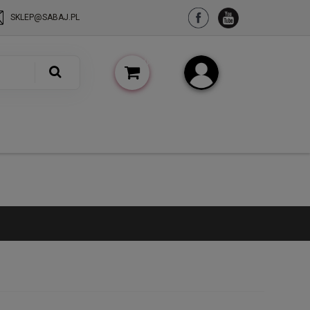
SKLEP@SABAJ.PL
(pusty)
Zarejestruj się
Zaloguj się