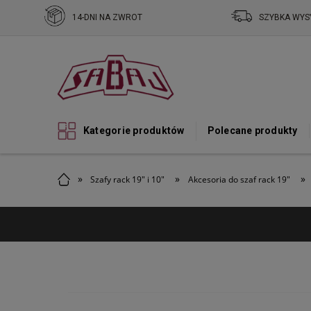
14-DNI NA ZWROT
SZYBKA WYS
Kategorie produktów
Polecane produkty
»
»
»
Szafy rack 19" i 10"
Akcesoria do szaf rack 19"