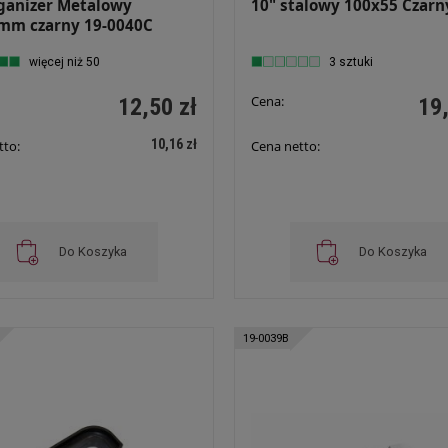
rganizer Metalowy
10" stalowy 100x55 Czarn
mm czarny 19-0040C
więcej niż 50
3 sztuki
Cena:
12,50 zł
19,
10,16 zł
tto:
Cena netto:
Do Koszyka
Do Koszyka
19-0039B