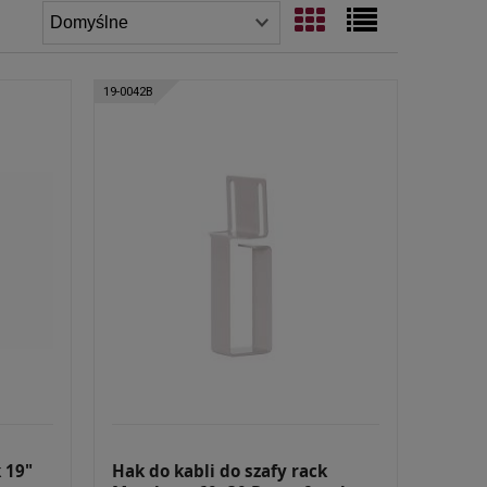
19-0042B
 19"
Hak do kabli do szafy rack