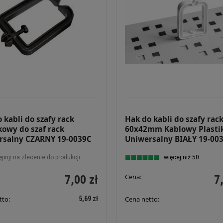
 kabli do szafy rack
Hak do kabli do szafy rac
kowy do szaf rack
60x42mm Kablowy Plasti
rsalny CZARNY 19-0039C
Uniwersalny BIAŁY 19-003
ępny na zlecenie do produkcji
więcej niż 50
Cena:
7,00 zł
7
5,69 zł
tto:
Cena netto: