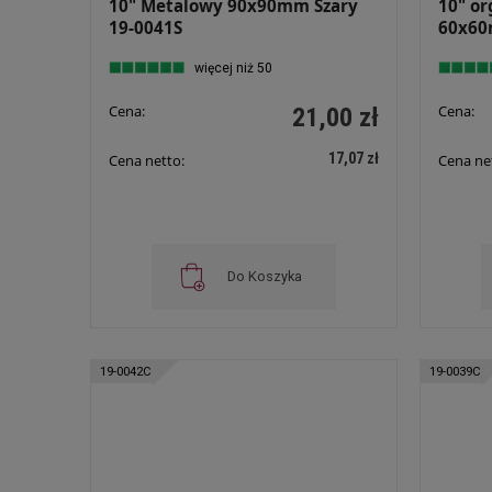
10" Metalowy 90x90mm Szary
10" o
19-0041S
60x60
więcej niż 50
Cena:
Cena:
21,00 zł
17,07 zł
Cena netto:
Cena ne
Do Koszyka
19-0042C
19-0039C