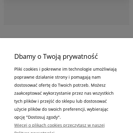
ZAKUPY
Dbamy o Twoją prywatność
POMOC
Pliki cookies i pokrewne im technologie umożliwiają
poprawne działanie strony i pomagają nam
MOJE KONTO
dostosować ofertę do Twoich potrzeb. Możesz
INFORMACJE
zaakceptować wykorzystanie przez nas wszystkich
tych plików i przejść do sklepu lub dostosować
użycie plików do swoich preferencji, wybierając
opcję "Dostosuj zgody".
Więcej o plikach cookies przeczytasz w naszej
Gdzie nas możesz znaleźć