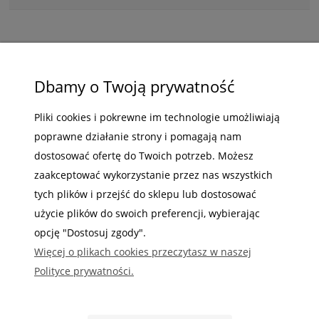
ZAKUPY
Dbamy o Twoją prywatność
POMOC
Pliki cookies i pokrewne im technologie umożliwiają
poprawne działanie strony i pomagają nam
MOJE KONTO
dostosować ofertę do Twoich potrzeb. Możesz
INFORMACJE
zaakceptować wykorzystanie przez nas wszystkich
tych plików i przejść do sklepu lub dostosować
użycie plików do swoich preferencji, wybierając
opcję "Dostosuj zgody".
Więcej o plikach cookies przeczytasz w naszej
Gdzie nas możesz znaleźć
Polityce prywatności.