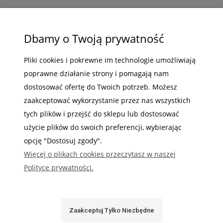
ZAKUPY
Dbamy o Twoją prywatność
POMOC
Pliki cookies i pokrewne im technologie umożliwiają
poprawne działanie strony i pomagają nam
MOJE KONTO
dostosować ofertę do Twoich potrzeb. Możesz
INFORMACJE
zaakceptować wykorzystanie przez nas wszystkich
tych plików i przejść do sklepu lub dostosować
użycie plików do swoich preferencji, wybierając
opcję "Dostosuj zgody".
Więcej o plikach cookies przeczytasz w naszej
Gdzie nas możesz znaleźć
Polityce prywatności.
Zaakceptuj Tylko Niezbędne