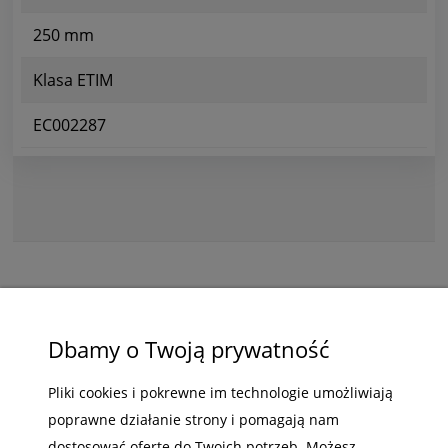
250 mm
Klasa ETIM
EC002287
ZAKUPY
Dbamy o Twoją prywatność
POMOC
Pliki cookies i pokrewne im technologie umożliwiają
poprawne działanie strony i pomagają nam
MOJE KONTO
dostosować ofertę do Twoich potrzeb. Możesz