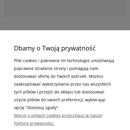
ZAKUPY
Dbamy o Twoją prywatność
POMOC
Pliki cookies i pokrewne im technologie umożliwiają
poprawne działanie strony i pomagają nam
MOJE KONTO
dostosować ofertę do Twoich potrzeb. Możesz
INFORMACJE
zaakceptować wykorzystanie przez nas wszystkich
tych plików i przejść do sklepu lub dostosować
użycie plików do swoich preferencji, wybierając
opcję "Dostosuj zgody".
Więcej o plikach cookies przeczytasz w naszej
Gdzie nas możesz znaleźć
Polityce prywatności.