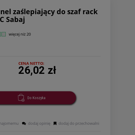
el zaślepiający do szaf rack
3C Sabaj
więcej niż 20
CENA NETTO:
26,02 zł
Do Koszyka
znajomemu
dodaj opinię
dodaj do przechowalni