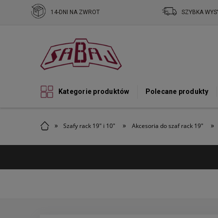
14-DNI NA ZWROT
SZYBKA WYS
Kategorie produktów
Polecane produkty
»
»
»
Szafy rack 19" i 10"
Akcesoria do szaf rack 19"