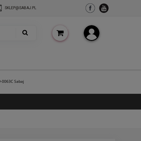
SKLEP@SABAJ.PL
(pusty)
Zarejestruj się
Zaloguj się
9-0063C Sabaj