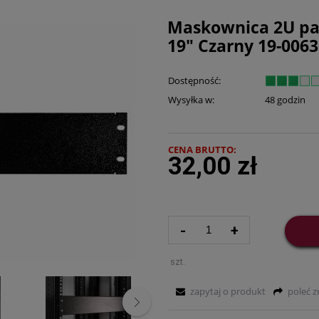
Maskownica 2U pan
19" Czarny 19-006
Dostępność:
Wysyłka w:
48 godzin
CENA BRUTTO:
32,00 zł
-
+
szt.
zapytaj o produkt
poleć 