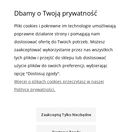
ZAKUPY
Dbamy o Twoją prywatność
POMOC
Pliki cookies i pokrewne im technologie umożliwiają
poprawne działanie strony i pomagają nam
MOJE KONTO
dostosować ofertę do Twoich potrzeb. Możesz
INFORMACJE
zaakceptować wykorzystanie przez nas wszystkich
tych plików i przejść do sklepu lub dostosować
użycie plików do swoich preferencji, wybierając
opcję "Dostosuj zgody".
Więcej o plikach cookies przeczytasz w naszej
Gdzie nas możesz znaleźć
Polityce prywatności.
Zaakceptuj Tylko Niezbędne
Sabaj System