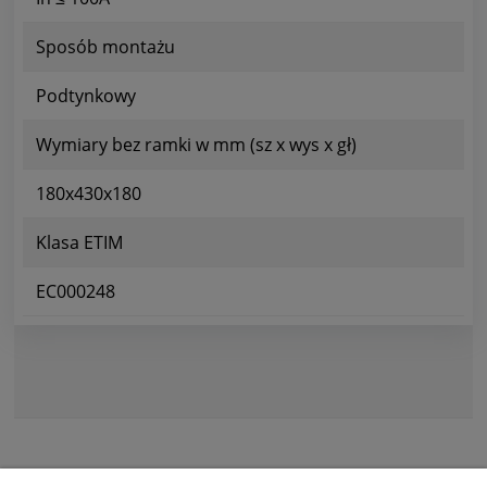
Sposób montażu
Podtynkowy
Wymiary bez ramki w mm (sz x wys x gł)
180x430x180
Klasa ETIM
EC000248