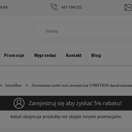
YŁKA
601-198-222
Promocje
Wyprzedaż
Kontakt
Blog
»
»
StreetBox
Aluminiowa szafa rack zewnętrzna STREETBOX dwudrzwio
Rabat obejmuje produkty nie objęte innymi promocjami.