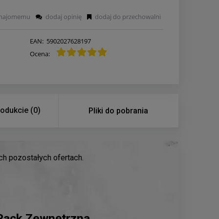
znajomemu
dodaj opinię
dodaj do przechowalni
U
EAN:
5902027628197
Ocena:
rodukcie (0)
Pliki do pobrania
h pozostałych ofertach.
Rack Zewnętrzna