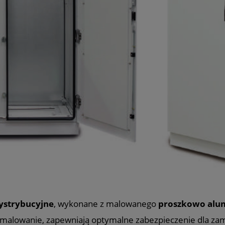
ystrybucyjne
, wykonane z malowanego
proszkowo alu
malowanie, zapewniają optymalne zabezpieczenie dla z