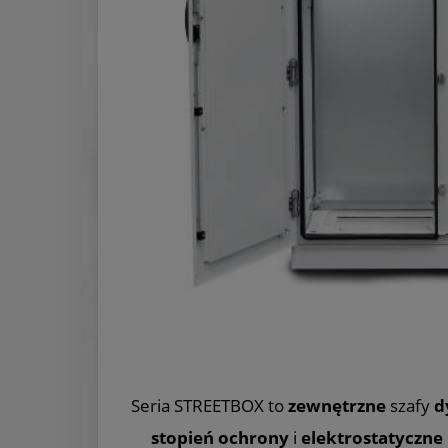
Seria STREETBOX to
zewnętrzne
szafy
d
stopień ochrony
i
elektrostatyczne