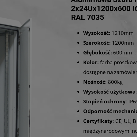
2x24Ux1200x600 I
RAL 7035
Wysokość:
1210mm
Szerokość:
1200mm
Głębokość:
600mm
Kolor:
farba proszkowa
dostępne na zamówien
Nośność
: 800kg
Wysokość
użytkowa
Stopień ochrony
: IP
Odporność
mechani
Certyfikaty
: CE, UL, 
międzynarodowymi nor