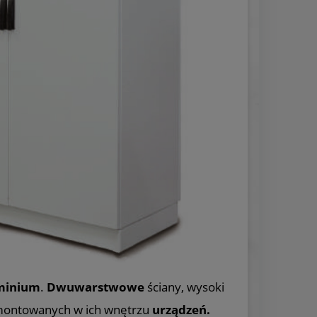
minium
.
Dwuwarstwowe
ściany, wysoki
amontowanych w ich wnętrzu
urządzeń.