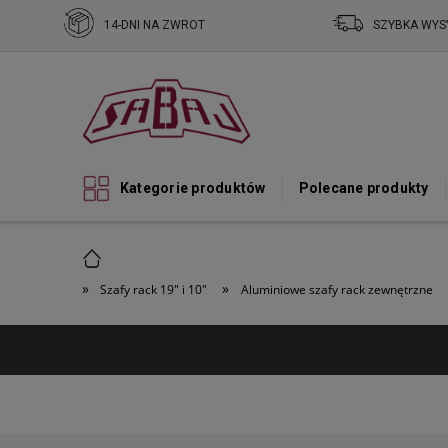
14-DNI NA ZWROT
SZYBKA WYS
Kategorie produktów
Polecane produkty
»
»
Szafy rack 19" i 10"
Aluminiowe szafy rack zewnętrzne