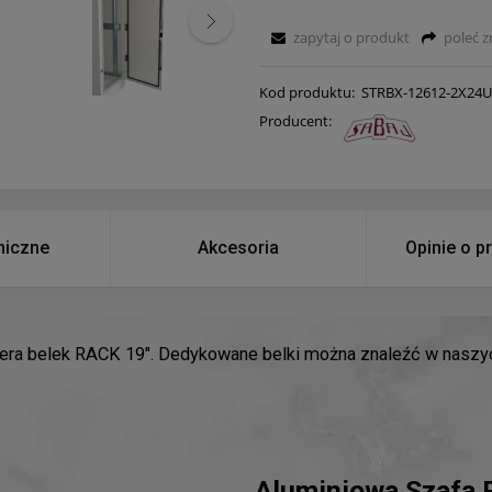
zapytaj o produkt
poleć 
Kod produktu:
STRBX-12612-2X24
Producent:
niczne
Akcesoria
Opinie o p
era belek RACK 19". Dedykowane belki można znaleźć w naszyc
Aluminiowa Szafa 