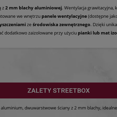
ą z
2 mm blachy aluminiowej
. Wentylacja grawitacyjna,
ntowane we wnętrzu
panele wentylacyjne
(dostępne jako
yszczeniami
ze
środowiska zewnętrznego
. Dzięki uni
ać dodatkowo zaizolowane przy użyciu
pianki lub mat iz
ZALETY STREETBOX
luminium, dwuwarstwowe ściany z 2 mm blachy, idealne 