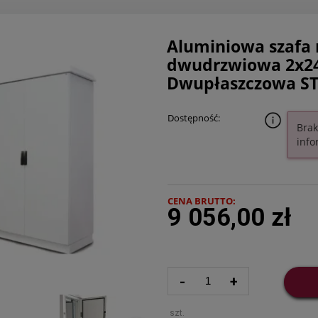
Aluminiowa szafa
dwudrzwiowa 2x2
Dwupłaszczowa ST
Dostępność:
Brak
info
CENA BRUTTO:
9 056,00 zł
-
+
szt.