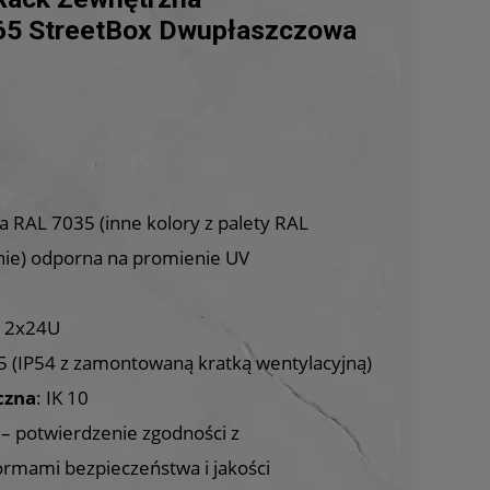
65 StreetBox Dwupłaszczowa
 RAL 7035 (inne kolory z palety RAL
ie) odporna na promienie UV
: 2x24U
65 (IP54 z zamontowaną kratką wentylacyjną)
czna
: IK 10
B – potwierdzenie zgodności z
mami bezpieczeństwa i jakości