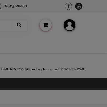
SKLEP@SABAJ.PL
(pusty)
Zarejestruj się
Zaloguj się
wa 2x24U IP65 1200x600mm Dwupłaszczowa STRBX-12612-2X24U