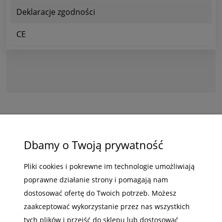
Deklaracje zgodności
CE
ZAKUPY
Dbamy o Twoją prywatność
POMOC
Pliki cookies i pokrewne im technologie umożliwiają
poprawne działanie strony i pomagają nam
MOJE KONTO
dostosować ofertę do Twoich potrzeb. Możesz
INFORMACJE
zaakceptować wykorzystanie przez nas wszystkich
tych plików i przejść do sklepu lub dostosować