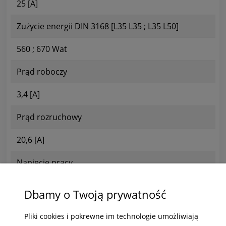
25 [A]
Zużycie energii DIN 3168 [L35 L35 ; L35 L50]
560 ; 670 Wat
Prąd roboczy
3,4 [A]
Prąd rozruchowy
20,6 [A]
Napięcie pracy
220-230/50-60 [V/Hz]
Dbamy o Twoją prywatność
Obudowa
Pliki cookies i pokrewne im technologie umożliwiają