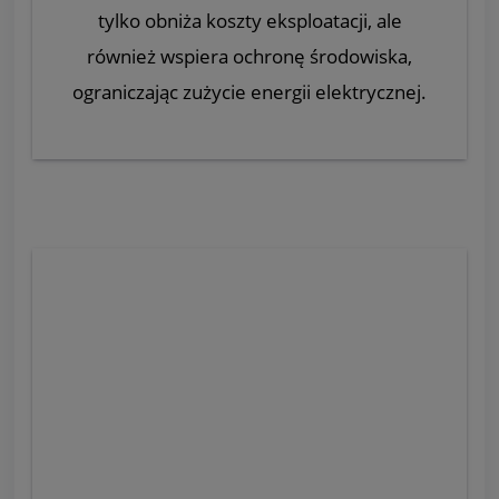
tylko obniża koszty eksploatacji, ale
również wspiera ochronę środowiska,
ograniczając zużycie energii elektrycznej.
Maksymalna
odległość między
wlotem a wylotem
powietrza