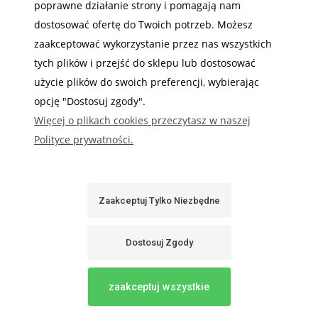
Stal ocynkowana, malowana proszkowo
poprawne działanie strony i pomagają nam
dostosować ofertę do Twoich potrzeb. Możesz
Głębokość
zaakceptować wykorzystanie przez nas wszystkich
tych plików i przejść do sklepu lub dostosować
200 mm
użycie plików do swoich preferencji, wybierając
Szerokość
opcję "Dostosuj zgody".
Więcej o plikach cookies przeczytasz w naszej
405 mm
Polityce prywatności.
Wysokość
900 mm
Zaakceptuj Tylko Niezbędne
Dostosuj Zgody
zaakceptuj wszystkie