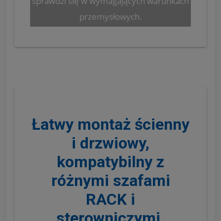
sprawdzi się w wymagających warunkach
przemysłowych.
Łatwy montaż ścienny
i drzwiowy,
kompatybilny z
różnymi szafami
RACK i
sterowniczymi.