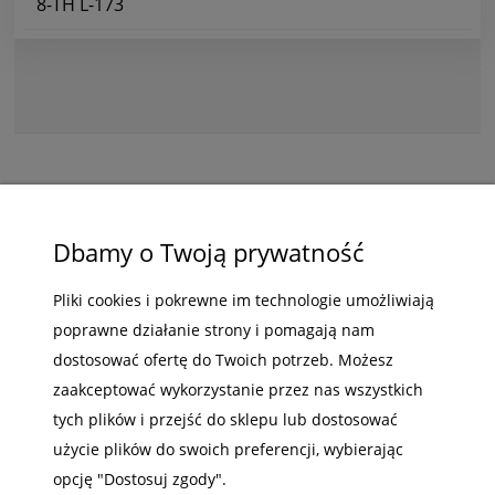
8-TH L-173
ZAKUPY
Dbamy o Twoją prywatność
POMOC
Pliki cookies i pokrewne im technologie umożliwiają
poprawne działanie strony i pomagają nam
MOJE KONTO
dostosować ofertę do Twoich potrzeb. Możesz
INFORMACJE
zaakceptować wykorzystanie przez nas wszystkich
tych plików i przejść do sklepu lub dostosować
użycie plików do swoich preferencji, wybierając
opcję "Dostosuj zgody".