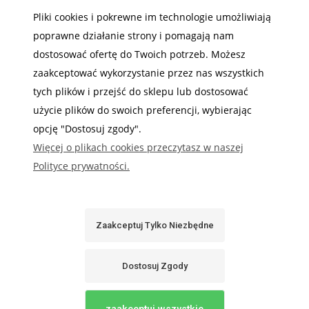
POMOC
Pliki cookies i pokrewne im technologie umożliwiają
poprawne działanie strony i pomagają nam
MOJE KONTO
dostosować ofertę do Twoich potrzeb. Możesz
INFORMACJE
zaakceptować wykorzystanie przez nas wszystkich
tych plików i przejść do sklepu lub dostosować
użycie plików do swoich preferencji, wybierając
opcję "Dostosuj zgody".
Więcej o plikach cookies przeczytasz w naszej
Gdzie nas możesz znaleźć
Polityce prywatności.
Zaakceptuj Tylko Niezbędne
Sabaj System
Dostosuj Zgody
Pokaż Pełną Wersję Strony