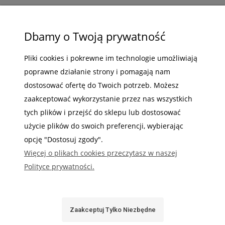
ZAKUPY
Dbamy o Twoją prywatność
POMOC
Pliki cookies i pokrewne im technologie umożliwiają
poprawne działanie strony i pomagają nam
MOJE KONTO
dostosować ofertę do Twoich potrzeb. Możesz
INFORMACJE
zaakceptować wykorzystanie przez nas wszystkich
tych plików i przejść do sklepu lub dostosować
użycie plików do swoich preferencji, wybierając
opcję "Dostosuj zgody".
Więcej o plikach cookies przeczytasz w naszej
Gdzie nas możesz znaleźć
Polityce prywatności.
Zaakceptuj Tylko Niezbędne