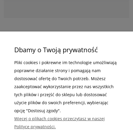
ZAKUPY
Dbamy o Twoją prywatność
POMOC
Pliki cookies i pokrewne im technologie umożliwiają
poprawne działanie strony i pomagają nam
MOJE KONTO
dostosować ofertę do Twoich potrzeb. Możesz
INFORMACJE
zaakceptować wykorzystanie przez nas wszystkich
tych plików i przejść do sklepu lub dostosować
użycie plików do swoich preferencji, wybierając
opcję "Dostosuj zgody".
Więcej o plikach cookies przeczytasz w naszej
Gdzie nas możesz znaleźć
Polityce prywatności.