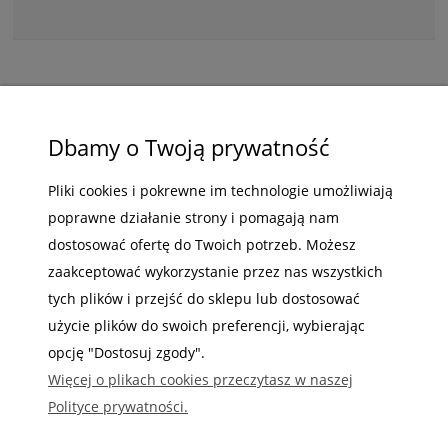
ZAKUPY
Dbamy o Twoją prywatność
POMOC
Pliki cookies i pokrewne im technologie umożliwiają
poprawne działanie strony i pomagają nam
MOJE KONTO
dostosować ofertę do Twoich potrzeb. Możesz
INFORMACJE
zaakceptować wykorzystanie przez nas wszystkich
tych plików i przejść do sklepu lub dostosować
użycie plików do swoich preferencji, wybierając
opcję "Dostosuj zgody".
Więcej o plikach cookies przeczytasz w naszej
Gdzie nas możesz znaleźć
Polityce prywatności.