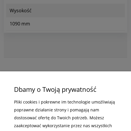
Wysokość
1090 mm
ZAKUPY
Dbamy o Twoją prywatność
POMOC
Pliki cookies i pokrewne im technologie umożliwiają
poprawne działanie strony i pomagają nam
MOJE KONTO
dostosować ofertę do Twoich potrzeb. Możesz
INFORMACJE
zaakceptować wykorzystanie przez nas wszystkich