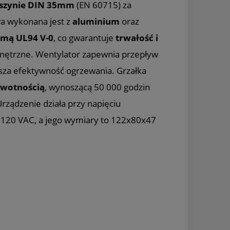
szynie DIN 35mm
(EN 60715) za
wa wykonana jest z
aluminium
oraz
rmą UL94 V-0
, co gwarantuje
trwałość i
nętrzne. Wentylator zapewnia przepływ
ksza efektywność ogrzewania. Grzałka
ywotnością
, wynoszącą 50 000 godzin
rządzenie działa przy napięciu
120 VAC, a jego wymiary to 122x80x47