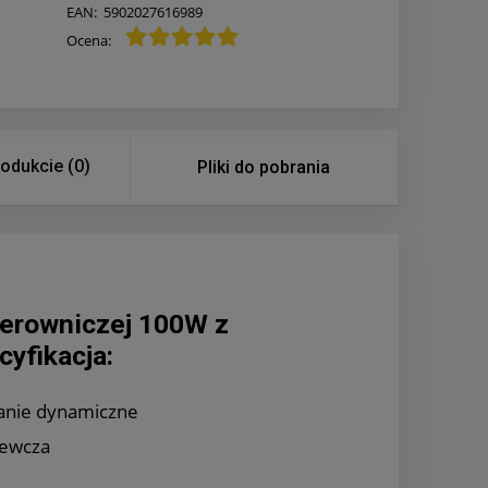
EAN:
5902027616989
Ocena:
rodukcie (0)
Pliki do pobrania
terowniczej 100W z
cyfikacja:
anie dynamiczne
zewcza