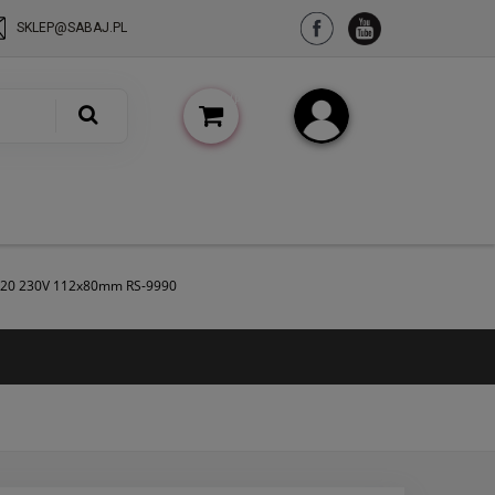
SKLEP@SABAJ.PL
(pusty)
Zarejestruj się
Zaloguj się
 IP20 230V 112x80mm RS-9990