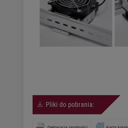
Pliki do pobrania:
Deklaracja zgodności
Karta kata