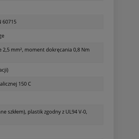
N 60715
ge
e 2,5 mm², moment dokręcania 0,8 Nm
cji)
licznej 150 C
e szkłem), plastik zgodny z UL94 V-0,