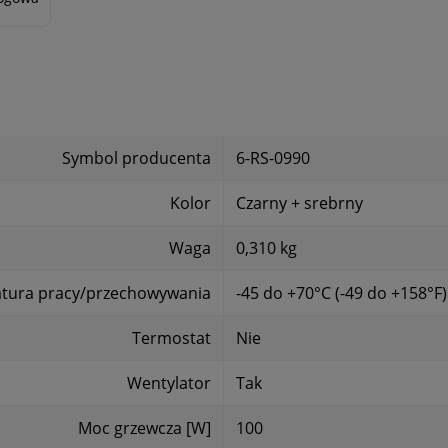
Symbol producenta
6-RS-0990
Kolor
Czarny + srebrny
Waga
0,310 kg
tura pracy/przechowywania
-45 do +70°C (-49 do +158°F)
Termostat
Nie
Wentylator
Tak
Moc grzewcza [W]
100