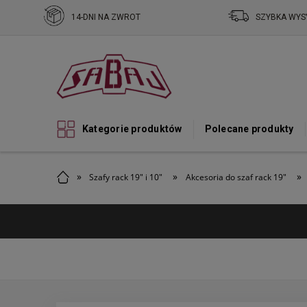
14-DNI NA ZWROT
SZYBKA WYS
Kategorie produktów
Polecane produkty
»
»
»
Szafy rack 19" i 10"
Akcesoria do szaf rack 19"