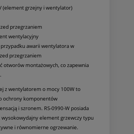
V (element grzejny i wentylator)
rzed przegrzaniem
ent wentylacyjny
przypadku awarii wentylatora w
rzed przegrzaniem
ęć otworów montażowych, co zapewnia
.
zej z wentylatorem o mocy 100W to
do ochrony komponentów
ensacją i szronem. RS-0990-W posiada
 wysokowydajny element grzewczy typu
ktywne i równomierne ogrzewanie.