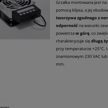
Grzałka montowana jest na
pomocą klipsa, a jej obudo
tworzywa zgodnego z no
odporność
na warunki zew
powietrza
w górę
, co zwię
charakteryzuje się
długą ż
przy temperaturze +25°C. U
znamionowym 230 VAC lub 
mm.
logowa