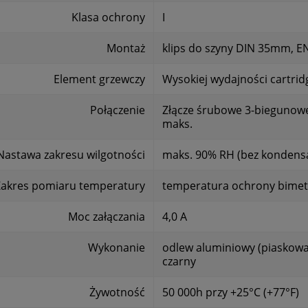
Klasa ochrony
I
Montaż
klips do szyny DIN 35mm, E
Element grzewczy
Wysokiej wydajności cartrid
Połączenie
Złącze śrubowe 3-biegunow
maks.
Nastawa zakresu wilgotności
maks. 90% RH (bez kondensa
Zakres pomiaru temperatury
temperatura ochrony bimeta
Moc załączania
4,0 A
Wykonanie
odlew aluminiowy (piaskowan
czarny
Żywotność
50 000h przy +25°C (+77°F)