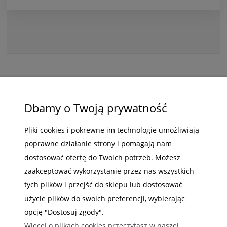
ZAKUPY
Dbamy o Twoją prywatność
POMOC
Pliki cookies i pokrewne im technologie umożliwiają
poprawne działanie strony i pomagają nam
MOJE KONTO
dostosować ofertę do Twoich potrzeb. Możesz
INFORMACJE
zaakceptować wykorzystanie przez nas wszystkich
tych plików i przejść do sklepu lub dostosować
użycie plików do swoich preferencji, wybierając
opcję "Dostosuj zgody".
Więcej o plikach cookies przeczytasz w naszej