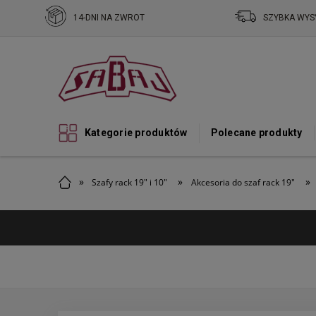
14-DNI NA ZWROT
SZYBKA WYS
Kategorie produktów
Polecane produkty
»
»
»
Szafy rack 19" i 10"
Akcesoria do szaf rack 19"