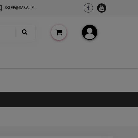
SKLEP@SABAJ.PL
(pusty)
Zarejestruj się
Zaloguj się