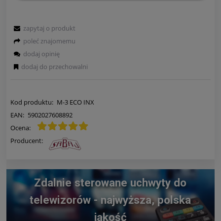
zapytaj o produkt
poleć znajomemu
dodaj opinię
dodaj do przechowalni
Kod produktu:
M-3 ECO INX
EAN:
5902027608892
Ocena:
Producent:
Zdalnie sterowane uchwyty do
telewizorów - najwyższa, polska
jakość