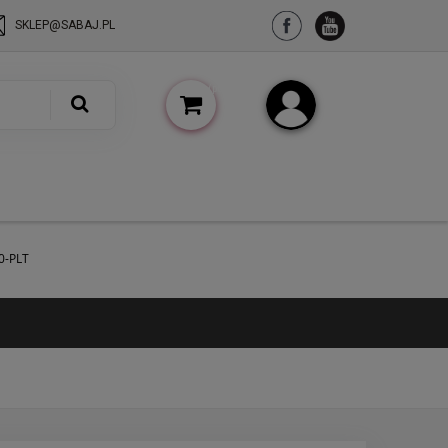
SKLEP@SABAJ.PL
(pusty)
Zarejestruj się
Zaloguj się
0-PLT