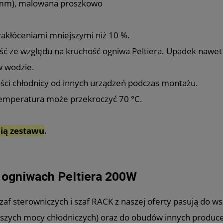
2 mm), malowana proszkowo
zakłóceniami mniejszymi niż 10 %.
ść ze względu na kruchość ogniwa Peltiera. Upadek nawe
 wodzie.
ści chłodnicy od innych urządzeń podczas montażu.
temperatura może przekroczyć 70 °C.
cią zestawu
.
a ogniwach Peltiera 200W
af sterowniczych i szaf RACK z naszej oferty pasują do w
ejszych mocy chłodniczych) oraz do obudów innych produc