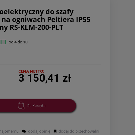
oelektryczny do szafy
 na ogniwach Peltiera IP55
ny RS-KLM-200-PLT
od 4 do 10
CENA NETTO:
3 150,41 zł
Do Koszyka
znajomemu
dodaj opinię
dodaj do przechowalni