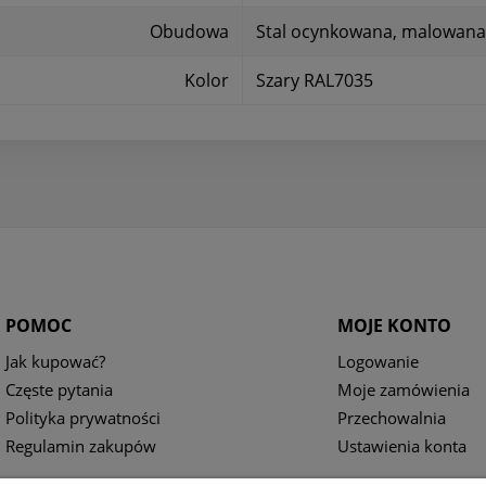
Obudowa
Stal ocynkowana, malowan
Kolor
Szary RAL7035
POMOC
MOJE KONTO
Jak kupować?
Logowanie
Częste pytania
Moje zamówienia
Polityka prywatności
Przechowalnia
Regulamin zakupów
Ustawienia konta