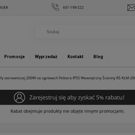
YŁKA
601-198-222
Promocje
Wyprzedaż
Kontakt
Blog
afy sterowniczej 200W na ogniwach Peltiera IP55 Wewnętrzny Ścienny RS-KLM-20
Rabat obejmuje produkty nie objęte innymi promocjami.