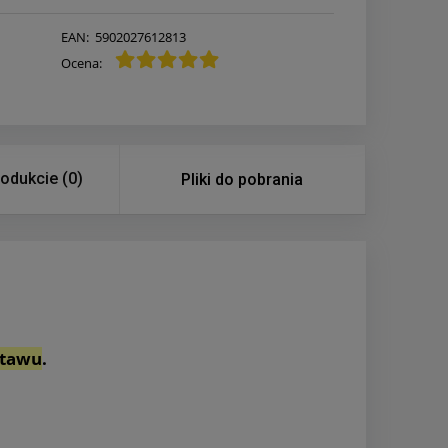
EAN:
5902027612813
Ocena:
rodukcie (0)
Pliki do pobrania
stawu
.