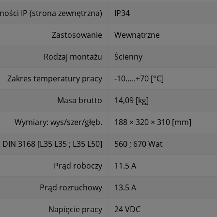
ności IP (strona zewnętrzna)
IP34
Zastosowanie
Wewnątrzne
Rodzaj montażu
Ścienny
Zakres temperatury pracy
-10…..+70 [°C]
Masa brutto
14,09 [kg]
Wymiary: wys/szer/głęb.
188 × 320 × 310 [mm]
 DIN 3168 [L35 L35 ; L35 L50]
560 ; 670 Wat
Prąd roboczy
11.5 A
Prąd rozruchowy
13.5 A
Napięcie pracy
24 VDC